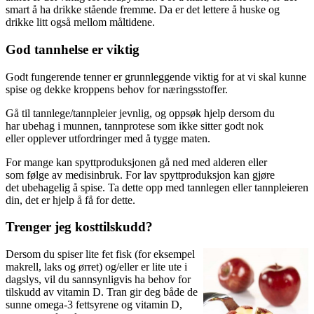
smart å ha drikke stående fremme. Da er det lettere å huske og
drikke litt også mellom måltidene.
God tannhelse er viktig
Godt fungerende tenner er grunnleggende viktig for at vi skal kunne
spise og dekke kroppens behov for næringsstoffer.
Gå til tannlege/tannpleier jevnlig, og oppsøk hjelp dersom du
har ubehag i munnen, tannprotese som ikke sitter godt nok
eller opplever utfordringer med å tygge maten.
For mange kan spyttproduksjonen gå ned med alderen eller
som følge av medisinbruk. For lav spyttproduksjon kan gjøre
det ubehagelig å spise. Ta dette opp med tannlegen eller tannpleieren
din, det er hjelp å få for dette.
Trenger jeg kosttilskudd?
Dersom du spiser lite fet fisk (for eksempel
makrell, laks og ørret) og/eller er lite ute i
dagslys, vil du sannsynligvis ha behov for
tilskudd av vitamin D. Tran gir deg både de
sunne omega-3 fettsyrene og vitamin D,