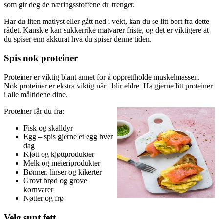
som gir deg de næringsstoffene du trenger.
Har du liten matlyst eller gått ned i vekt, kan du se litt bort fra dette
rådet. Kanskje kan sukkerrike matvarer friste, og det er viktigere at
du spiser enn akkurat hva du spiser denne tiden.
Spis nok proteiner
Proteiner er viktig blant annet for å opprettholde muskelmassen.
Nok proteiner er ekstra viktig når i blir eldre. Ha gjerne litt proteiner
i alle måltidene dine.
Proteiner får du fra:
Fisk og skalldyr
Egg – spis gjerne et egg hver
dag
Kjøtt og kjøttprodukter
Melk og meieriprodukter
Bønner, linser og kikerter
Grovt brød og grove
kornvarer
Nøtter og frø
Velg sunt fett