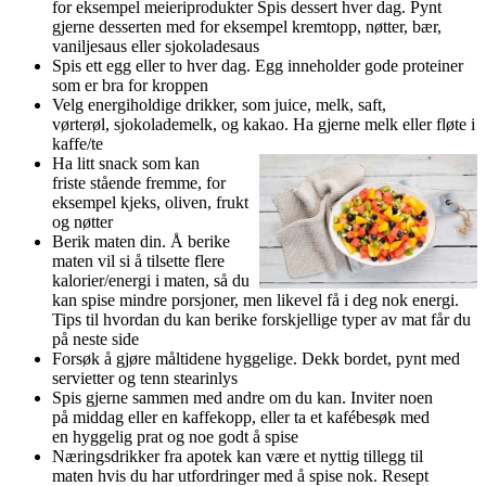
for eksempel meieriprodukter Spis dessert hver dag. Pynt
gjerne desserten med for eksempel kremtopp, nøtter, bær,
vaniljesaus eller sjokoladesaus
Spis ett egg eller to hver dag. Egg inneholder gode proteiner
som er bra for kroppen
Velg energiholdige drikker, som juice, melk, saft,
vørterøl, sjokolademelk, og kakao. Ha gjerne melk eller fløte i
kaffe/te
Ha litt snack som kan
friste stående fremme, for
eksempel kjeks, oliven, frukt
og nøtter
Berik maten din. Å berike
maten vil si å tilsette flere
kalorier/energi i maten, så du
kan spise mindre porsjoner, men likevel få i deg nok energi.
Tips til hvordan du kan berike forskjellige typer av mat får du
på neste side
Forsøk å gjøre måltidene hyggelige. Dekk bordet, pynt med
servietter og tenn stearinlys
Spis gjerne sammen med andre om du kan. Inviter noen
på middag eller en kaffekopp, eller ta et kafébesøk med
en hyggelig prat og noe godt å spise
Næringsdrikker fra apotek kan være et nyttig tillegg til
maten hvis du har utfordringer med å spise nok. Resept