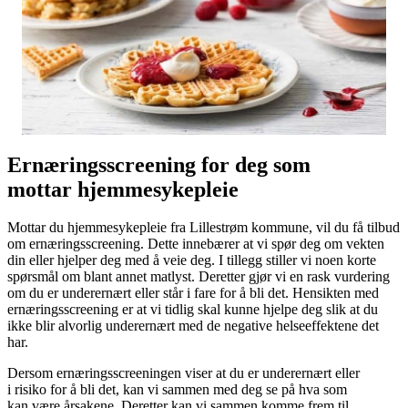
Ernæringsscreening for deg som
mottar hjemmesykepleie
Mottar du hjemmesykepleie fra Lillestrøm kommune, vil du få tilbud
om ernæringsscreening. Dette innebærer at vi spør deg om vekten
din eller hjelper deg med å veie deg. I tillegg stiller vi noen korte
spørsmål om blant annet matlyst. Deretter gjør vi en rask vurdering
om du er underernært eller står i fare for å bli det. Hensikten med
ernæringsscreening er at vi tidlig skal kunne hjelpe deg slik at du
ikke blir alvorlig underernært med de negative helseeffektene det
har.
Dersom ernæringsscreeningen viser at du er underernært eller
i risiko for å bli det, kan vi sammen med deg se på hva som
kan være årsakene. Deretter kan vi sammen komme frem til