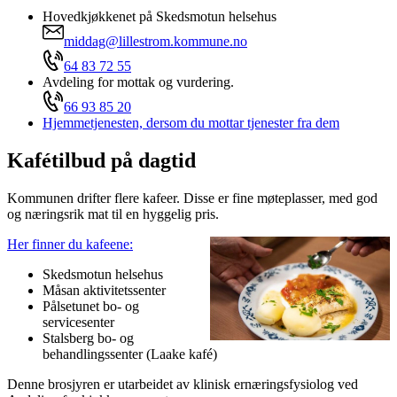
Hovedkjøkkenet på Skedsmotun helsehus
middag@lillestrom.kommune.no
64 83 72 55
Avdeling for mottak og vurdering.
66 93 85 20
Hjemmetjenesten, dersom du mottar tjenester fra dem
Kafétilbud på dagtid
Kommunen drifter flere kafeer. Disse er fine møteplasser, med god
og næringsrik mat til en hyggelig pris.
Her finner du kafeene:
Skedsmotun helsehus
Måsan aktivitetssenter
Pålsetunet bo- og
servicesenter
Stalsberg bo- og
behandlingssenter (Laake kafé)
Denne brosjyren er utarbeidet av klinisk ernæringsfysiolog ved