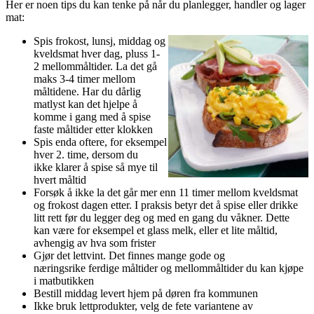
Her er noen tips du kan tenke på når du planlegger, handler og lager
mat:
Spis frokost, lunsj, middag og
kveldsmat hver dag, pluss 1-
2 mellommåltider. La det gå
maks 3-4 timer mellom
måltidene. Har du dårlig
matlyst kan det hjelpe å
komme i gang med å spise
faste måltider etter klokken
Spis enda oftere, for eksempel
hver 2. time, dersom du
ikke klarer å spise så mye til
hvert måltid
Forsøk å ikke la det går mer enn 11 timer mellom kveldsmat
og frokost dagen etter. I praksis betyr det å spise eller drikke
litt rett før du legger deg og med en gang du våkner. Dette
kan være for eksempel et glass melk, eller et lite måltid,
avhengig av hva som frister
Gjør det lettvint. Det finnes mange gode og
næringsrike ferdige måltider og mellommåltider du kan kjøpe
i matbutikken
Bestill middag levert hjem på døren fra kommunen
Ikke bruk lettprodukter, velg de fete variantene av