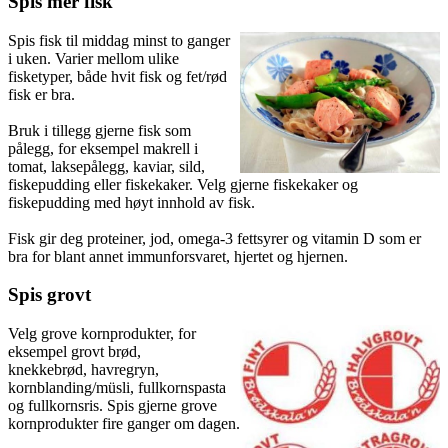
Spis mer fisk
Spis fisk til middag minst to ganger
i uken. Varier mellom ulike
fisketyper, både hvit fisk og fet/rød
fisk er bra.
Bruk i tillegg gjerne fisk som
pålegg, for eksempel makrell i
tomat, laksepålegg, kaviar, sild,
fiskepudding eller fiskekaker. Velg gjerne fiskekaker og
fiskepudding med høyt innhold av fisk.
Fisk gir deg proteiner, jod, omega-3 fettsyrer og vitamin D som er
bra for blant annet immunforsvaret, hjertet og hjernen.
Spis grovt
Velg grove kornprodukter, for
eksempel grovt brød,
knekkebrød, havregryn,
kornblanding/müsli, fullkornspasta
og fullkornsris. Spis gjerne grove
kornprodukter fire ganger om dagen.