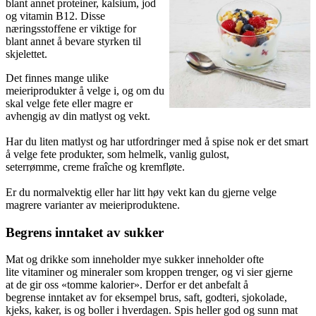
blant annet proteiner, kalsium, jod
og vitamin B12. Disse
næringsstoffene er viktige for
blant annet å bevare styrken til
skjelettet.
Det finnes mange ulike
meieriprodukter å velge i, og om du
skal velge fete eller magre er
avhengig av din matlyst og vekt.
Har du liten matlyst og har utfordringer med å spise nok er det smart
å velge fete produkter, som helmelk, vanlig gulost,
seterrømme, creme fraîche og kremfløte.
Er du normalvektig eller har litt høy vekt kan du gjerne velge
magrere varianter av meieriproduktene.
Begrens inntaket av sukker
Mat og drikke som inneholder mye sukker inneholder ofte
lite vitaminer og mineraler som kroppen trenger, og vi sier gjerne
at de gir oss «tomme kalorier». Derfor er det anbefalt å
begrense inntaket av for eksempel brus, saft, godteri, sjokolade,
kjeks, kaker, is og boller i hverdagen. Spis heller god og sunn mat