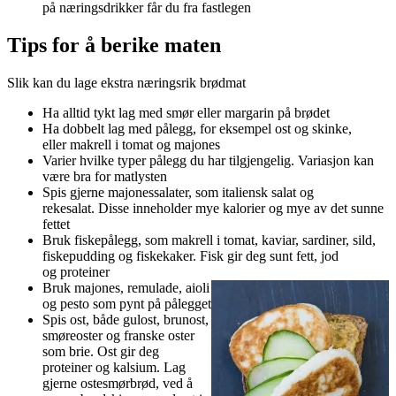
på næringsdrikker får du fra fastlegen
Tips for å berike maten
Slik kan du lage ekstra næringsrik brødmat
Ha alltid tykt lag med smør eller margarin på brødet
Ha dobbelt lag med pålegg, for eksempel ost og skinke,
eller makrell i tomat og majones
Varier hvilke typer pålegg du har tilgjengelig. Variasjon kan
være bra for matlysten
Spis gjerne majonessalater, som italiensk salat og
rekesalat. Disse inneholder mye kalorier og mye av det sunne
fettet
Bruk fiskepålegg, som makrell i tomat, kaviar, sardiner, sild,
fiskepudding og fiskekaker. Fisk gir deg sunt fett, jod
og proteiner
Bruk majones, remulade, aioli
og pesto som pynt på pålegget
Spis ost, både gulost, brunost,
smøreoster og franske oster
som brie. Ost gir deg
proteiner og kalsium. Lag
gjerne ostesmørbrød, ved å