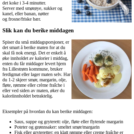
det koke i 3-4 minutter.
Server med smørøye, sukker og
kanel, eller banan, nøtter
og frosne/friske bær.
Slik kan du berike middagen
Spiser du små middagsporsjoner, er
det smart å berike maten for at du
skal få nok energi. Det er enkelt å
øke innholdet av kalorier i middag,
enten du får middager levert hjem
fra Lillestrøm kommune, bruker
ferdigmat eller lager maten selv. Har
du 1-2 skjeer smør, margarin, olje,
fløte, rømme eller crème fraîche i
eller ved siden av maten, øker du
kaloriinnholdet betraktelig.
Eksempler på hvordan du kan berike middagen:
Saus, suppe og gryterett: olje, fløte eller flytende margarin
Poteter og grønnsaker: smeltet smør/margarin
Fisk eller gryteretter: en klatt rømme eller creme fraîche er