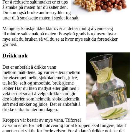
For å redusere saltinntaket er et tips
å smake på maten før du salter den.
Du kan også bruke andre krydder og
urter til å smaksette maten i stedet for salt.
Mange er kanskje ikke klar over at det er mulig å venne seg
til mindre salt smak på maten. Forsøk å gradvis redusere hvor
mye salt du bruker, så vil du se at hvor mye salt du foretrekker
går ned.
Drikk nok
Det er anbefalt å drikke vann
mellom måltidene, og varier ellers mellom
for eksempel melk, sjokolademelk, juice,
te, kaffe, saft og smoothie. bruk gjerne
isbiter Har du liten matlyst eller gått ned i
vekt er det smart å velge drikke som gir
deg kalorier, som helmelk, sjokolademelk,
saft med sukker og juice. Det er anbefalt å
drikke cirka to liter om dagen.
Kroppen vår består av mye vann. Tilførsel
av vann er derfor helt nødvendig for at kroppen skal fungere, blant
annet er det viktig for fordøyelsen. For å klare å drikke nok, er det