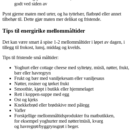
godt ved siden av
Pynt gjerne maten med urter, og ha tyttebær, flatbrød eller annet
tilbehør til. Dette gjør maten mer delikat og fristende.
Tips til energirike mellommåltider
Det kan være smart å spise 1-2 mellommåltider i løpet av dagen, i
tillegg til frokost, lunsj, middag og kvelds.
Tips til fristende små måltider:
Yoghurt eller cottage cheese med syltetøy, müsli, nøtter, frukt,
bær eller havregryn
Frukt og bær med vaniljekesam eller vaniljesaus
Nøtter, rosiner og tørket frukt
Smoothie, kjøpt i butikk eller hjemmelaget
Rett i koppen-suppe med egg
Ost og kjeks
Knekkebrød eller brødskive med pålegg
Vafler
Forskjellige mellommåltidsprodukter fra matbutikken,
for eksempel yoghurter med nøtter/müsli, kvarg
og havregrøt/byggrynsgrøt i beger.