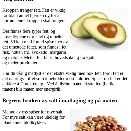
Kroppen trenger fett. Fett er viktig
for blant annet hjernen og for at
hormonene i kroppen skal fungere.
Det finnes flere typer fett, og
hovedtypene er mettet og umettet
fett. Vi kan med fordel spise mer av
det umettede fettet, som finnes i fet
fisk, nøtter, frø, avokado, margarin
og matolje. Mettet fett får vi hovedsakelig fra kjøtt
og meieriprodukter.
Har du dårlig matlyst er det ekstra viktig med nok fett, fordi fett er
det næringsstoffet som inneholder mest kalorier. Spiser du fett er det
enklere å få nok energi. Ved å tilsette maten ekstra fett (berike
maten) blir maten mer energirik.
Begrens bruken av salt i matlaging og på maten
Mange av oss spiser for mye salt.
For mye salt kan være uheldig for
blant annet blodtrykket.