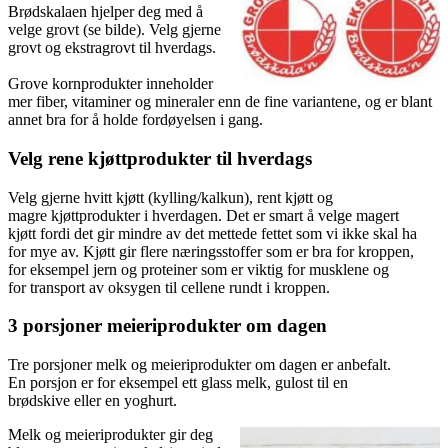
Brødskalaen hjelper deg med å
velge grovt (se bilde). Velg gjerne
grovt og ekstragrovt til hverdags.
Grove kornprodukter inneholder
mer fiber, vitaminer og mineraler enn de fine variantene, og er blant
annet bra for å holde fordøyelsen i gang.
Velg rene kjøttprodukter til hverdags
Velg gjerne hvitt kjøtt (kylling/kalkun), rent kjøtt og
magre kjøttprodukter i hverdagen. Det er smart å velge magert
kjøtt fordi det gir mindre av det mettede fettet som vi ikke skal ha
for mye av. Kjøtt gir flere næringsstoffer som er bra for kroppen,
for eksempel jern og proteiner som er viktig for musklene og
for transport av oksygen til cellene rundt i kroppen.
3 porsjoner meieriprodukter om dagen
Tre porsjoner melk og meieriprodukter om dagen er anbefalt.
En porsjon er for eksempel ett glass melk, gulost til en
brødskive eller en yoghurt.
Melk og meieriprodukter gir deg