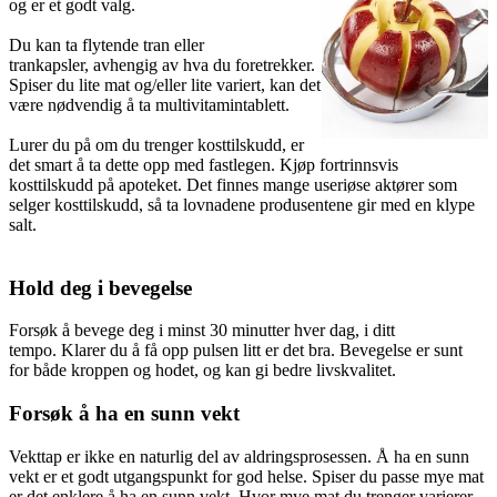
og er et godt valg.
Du kan ta flytende tran eller
trankapsler, avhengig av hva du foretrekker.
Spiser du lite mat og/eller lite variert, kan det
være nødvendig å ta multivitamintablett.
Lurer du på om du trenger kosttilskudd, er
det smart å ta dette opp med fastlegen. Kjøp fortrinnsvis
kosttilskudd på apoteket. Det finnes mange useriøse aktører som
selger kosttilskudd, så ta lovnadene produsentene gir med en klype
salt.
Hold deg i bevegelse
Forsøk å bevege deg i minst 30 minutter hver dag, i ditt
tempo. Klarer du å få opp pulsen litt er det bra. Bevegelse er sunt
for både kroppen og hodet, og kan gi bedre livskvalitet.
Forsøk å ha en sunn vekt
Vekttap er ikke en naturlig del av aldringsprosessen. Å ha en sunn
vekt er et godt utgangspunkt for god helse. Spiser du passe mye mat
er det enklere å ha en sunn vekt. Hvor mye mat du trenger varierer