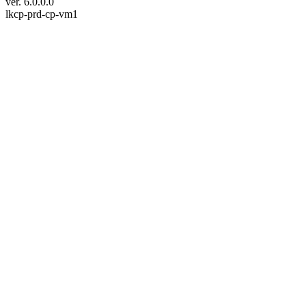
ver. 6.0.0.0
lkcp-prd-cp-vm1