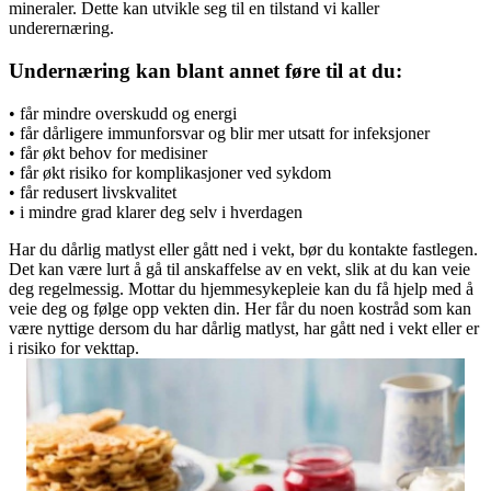
mineraler. Dette kan utvikle seg til en tilstand vi kaller
underernæring.
Undernæring kan blant annet føre til at du:
• får mindre overskudd og energi
• får dårligere immunforsvar og blir mer utsatt for infeksjoner
• får økt behov for medisiner
• får økt risiko for komplikasjoner ved sykdom
• får redusert livskvalitet
• i mindre grad klarer deg selv i hverdagen
Har du dårlig matlyst eller gått ned i vekt, bør du kontakte fastlegen.
Det kan være lurt å gå til anskaffelse av en vekt, slik at du kan veie
deg regelmessig. Mottar du hjemmesykepleie kan du få hjelp med å
veie deg og følge opp vekten din. Her får du noen kostråd som kan
være nyttige dersom du har dårlig matlyst, har gått ned i vekt eller er
i risiko for vekttap.