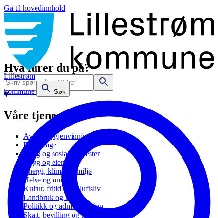
Gå til hovedinnhold
Hva lurer du på?
Lillestrøm
kommune
Søk
Våre tjenester
Avfall og gjenvinning
Barnehage
Bolig og sosiale tjenester
Bygg og eiendom
Energi, klima og miljø
Helse og omsorg
Kultur, fritid og friluftsliv
Landbruk og natur
Politikk og administrasjon
Skatt, bevilling og næring