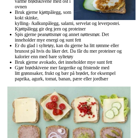
varme brødskivene med ost i
ovnen
Bruk gjerne kjøttpålegg, som
kokt skinke,
kylling- /kalkunpålegg, salami, servelat og leverpostei.
Kjøttpålegg gir deg jern og proteiner
Spis gjerne peanøttsmør og annet nøttesmør. Det
inneholder mye energi og sunt fett
Er du glad i syltetøy, kan du gjerne ha litt rømme eller
brunost på hvis du liker det. Da får du mer proteiner og
kalorier enn med bare syltetøy
Bruk gjerne avokado, det inneholder mye sunt fett
Gjør brødskivene mer fargerike og fristende med
litt grønnsaker, frukt og bær på brødet, for eksempel
paprika, agurk, tomat, banan, pære eller jordbær