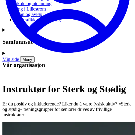
Skole og utdanning
Ung i Lillestrøm
Vann og avløp
Vei, trafikk og parkering
Samfunnsutvikling
Min side
Meny
Vår organisasjon
Instruktør for Sterk og Stødig
Er du positiv og inkluderende? Liker du å være fysisk aktiv? «Sterk
og stødig» treningsgrupper for seniorer drives av frivillige
instruktører.