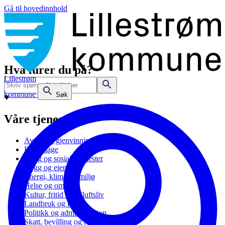
Gå til hovedinnhold
Hva lurer du på?
Lillestrøm
kommune
Søk
Våre tjenester
Avfall og gjenvinning
Barnehage
Bolig og sosiale tjenester
Bygg og eiendom
Energi, klima og miljø
Helse og omsorg
Kultur, fritid og friluftsliv
Landbruk og natur
Politikk og administrasjon
Skatt, bevilling og næring