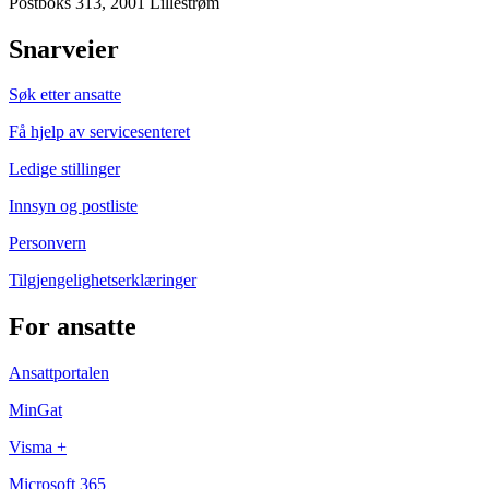
Postboks 313, 2001 Lillestrøm
Snarveier
Søk etter ansatte
Få hjelp av servicesenteret
Ledige stillinger
Innsyn og postliste
Personvern
Tilgjengelighetserklæringer
For ansatte
Ansattportalen
MinGat
Visma +
Microsoft 365