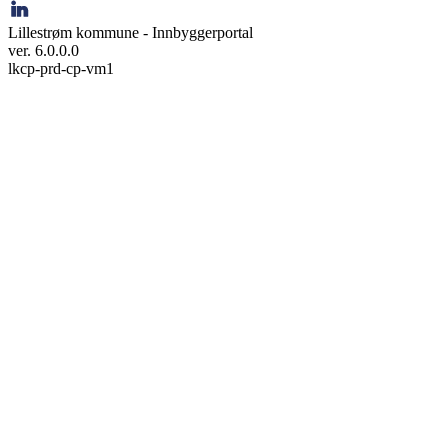
Lillestrøm kommune - Innbyggerportal
ver. 6.0.0.0
lkcp-prd-cp-vm1