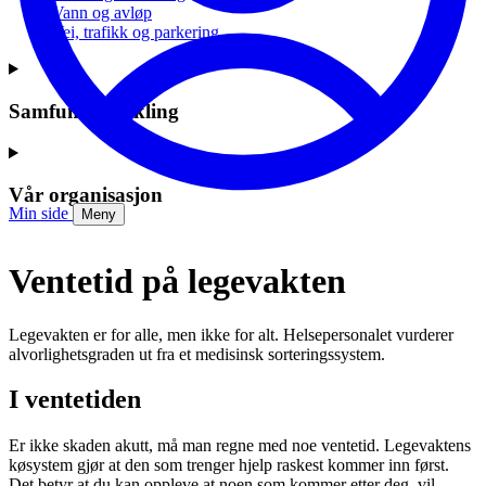
Vann og avløp
Vei, trafikk og parkering
Samfunnsutvikling
Vår organisasjon
Min side
Meny
Ventetid på legevakten
Legevakten er for alle, men ikke for alt. Helsepersonalet vurderer
alvorlighetsgraden ut fra et medisinsk sorteringssystem.
I ventetiden
Er ikke skaden akutt, må man regne med noe ventetid. Legevaktens
køsystem gjør at den som trenger hjelp raskest kommer inn først.
Det betyr at du kan oppleve at noen som kommer etter deg, vil