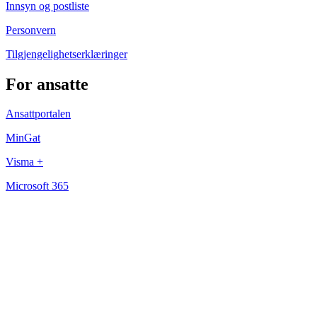
Innsyn og postliste
Personvern
Tilgjengelighetserklæringer
For ansatte
Ansattportalen
MinGat
Visma +
Microsoft 365