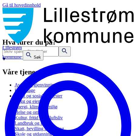
Gå til hovedinnhold
Hva lurer du på?
Lillestrøm
kommune
Søk
Våre tjenester
Avfall og gjenvinning
Barnehage
Bolig og sosiale tjenester
Bygg og eiendom
Energi, klima og miljø
Helse og omsorg
Kultur, fritid og friluftsliv
Landbruk og natur
Skatt, bevilling og næring
Skole og utdanning