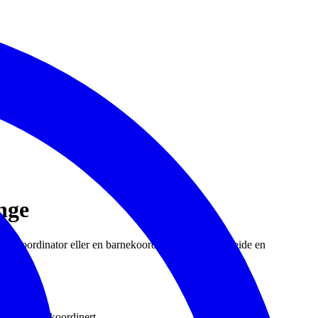
nge
t en koordinator eller en barnekoordinator og få utarbeide en
e dine blir koordinert.