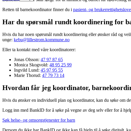
Retten til barnekoordinator finner du i
pasient- og brukerrettighetslov
Har du spørsmål rundt koordinering for b
Hvis du har noen spørsmål rundt koordinering eller ønsker råd og veil
unge:
kebu@lillestrom.kommune.no
Eller ta kontakt med våre koordinatorer:
Jonas Olsson:
47 97 87 65
Monica Skogvold:
48 95 25 99
Ingvild Lund:
45 97 95 55
Marie Thorud:
47 79 73 14
Hvordan får jeg koordinator, barnekoordina
Hvis du ønsker en individuell plan og koordinator, kan du søke om de
Logg inn med BankID for å søke på vegne av deg selv eller for å hje
Søk helse- og omsorgstjenester for barn
Dersom du ikke har BankID og ikke kan få hjelp til å søke digitalt, 