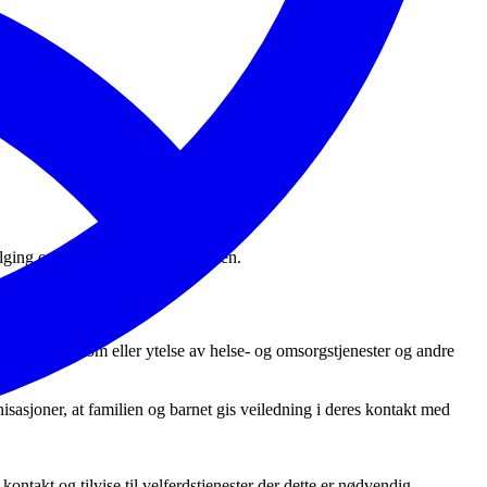
ing og tilrettelegging for familien.
orm av tilbud om eller ytelse av helse- og omsorgstjenester og andre
isasjoner, at familien og barnet gis veiledning i deres kontakt med
ntakt og tilvise til velferdstjenester der dette er nødvendig.