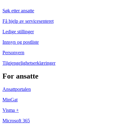
Søk etter ansatte
Få hjelp av servicesenteret
Ledige stillinger
Innsyn og postliste
Personvern
Tilgjengelighetserklæringer
For ansatte
Ansattportalen
MinGat
Visma +
Microsoft 365