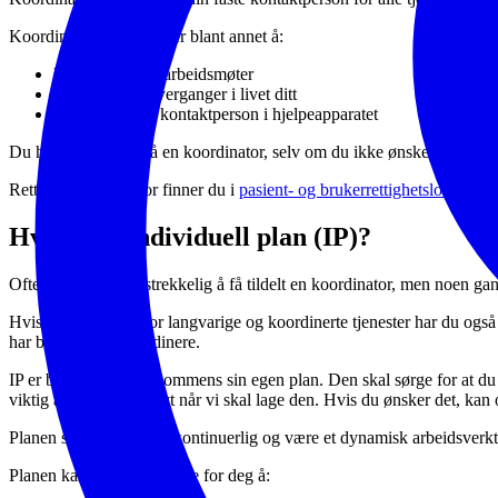
Koordinatorens ansvar er blant annet å:
kalle inn til samarbeidsmøter
hjelpe til ved overganger i livet ditt
være familiens kontaktperson i hjelpeapparatet
Du har fortsatt rett på en koordinator, selv om du ikke ønsker å ha en 
Retten til koordinator finner du i
pasient- og brukerrettighetsloven 2-5
Hva er en individuell plan (IP)?
Ofte vil det være tilstrekkelig å få tildelt en koordinator, men noen g
Hvis du har behov for langvarige og koordinerte tjenester har du også r
har behov for å koordinere.
IP er barnet eller ungdommens sin egen plan. Den skal sørge for at du f
viktig at du deltar aktivt når vi skal lage den. Hvis du ønsker det, kan
Planen skal oppdateres kontinuerlig og være et dynamisk arbeidsverktø
Planen kan gjøre det lettere for deg å: