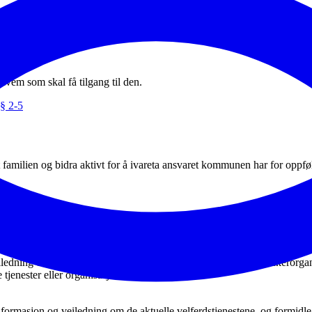
hvem som skal få tilgang til den.
 § 2-5
familien og bidra aktivt for å ivareta ansvaret kommunen har for oppfølg
r for nødvendig oppfølging og tilrettelegging for familien og barnet i f
iledning om helse- og omsorgstjenestetilbudet,
ledning om andre velferdstjenester og relevante pasient- og brukerorgan
 tjenester eller organisasjoner.
ormasjon og veiledning om de aktuelle velferdstjenestene, og formidle ko