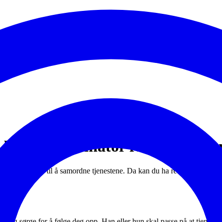
g barnekoordinator for barn og u
v for hjelp til å samordne tjenestene. Da kan du ha rett til å få tildel
e, og sørge for å følge deg opp. Han eller hun skal passe på at tjenesten