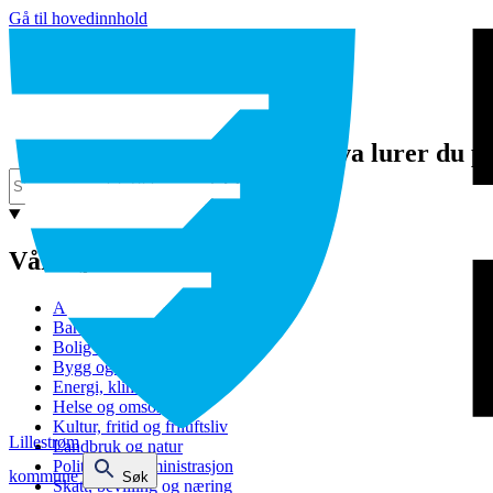
Gå til hovedinnhold
Hva lurer du p
Våre tjenester
Avfall og gjenvinning
Barnehage
Bolig og sosiale tjenester
Bygg og eiendom
Energi, klima og miljø
Helse og omsorg
Kultur, fritid og friluftsliv
Lillestrøm
Landbruk og natur
Politikk og administrasjon
kommune
Søk
Skatt, bevilling og næring