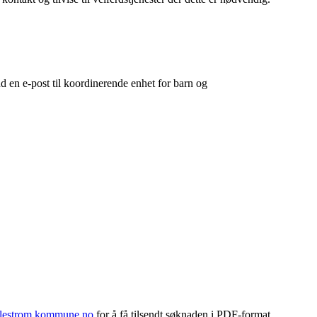
d en e-post til koordinerende enhet for barn og
llestrom.kommune.no
for å få tilsendt søknaden i PDF-format.