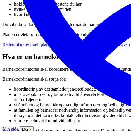
holde oversikt over tjenestene du har
hvilke mål du har for fremtiden
hvordan du skal oppnå disse
Du vil ikke automatisk få flere tjenester når du har en individuell plan.
Planen er elektronisk, og du og dine pårørende/foresatte samtykker til 
Retten til individuell plan finner du i pasient- og brukerrettighetsloven
Hva er en barnekoordinator?
Barnekoordinatoren skal koordinere det samlede tjenestetilbudet rundt 
Barnekoordinatoren skal sørge for:
koordinering av det samlede tjenestetilbudet,
å ha oversikt over og bidra aktivt til å ivareta kommunens ansva
velferdstjenester,
st familien og barnet får nødvendig informasjon og helhetlig ve
at familien og barnet får nødvendig informasjon og helhetlig vei
disse, og at det formidles kontakt eller henvisning videre til slike
vurdere behovet for individuell plan.
Min side
Meny
Barnekoordinator skal sørge for at familien og barnet får nødvendig inf