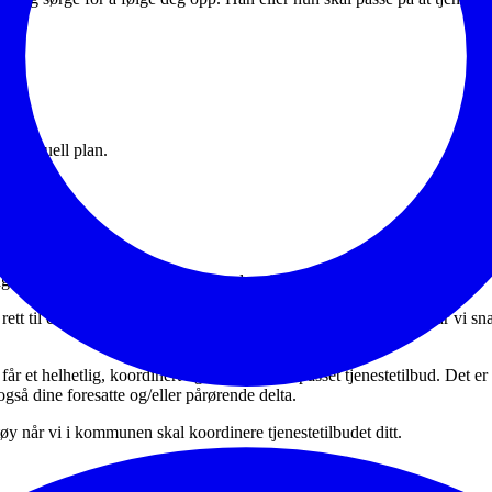
individuell plan.
 b
anger er det også hensiktsmessig med en individuell plan (IP).
ett til en IP. Med langvarige menes normalt lengre enn to år. Når vi snak
år et helhetlig, koordinert og individuelt tilpasset tjenestetilbud. Det
 også dine foresatte og/eller pårørende delta.
y når vi i kommunen skal koordinere tjenestetilbudet ditt.