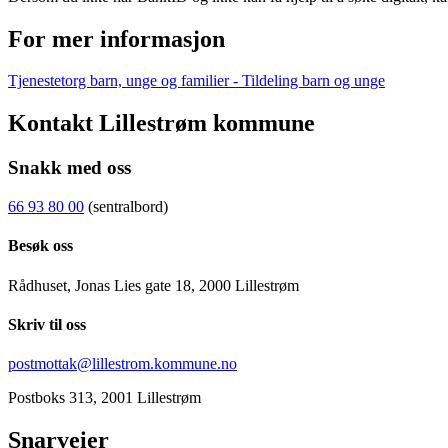
For mer informasjon
Tjenestetorg barn, unge og familier - Tildeling barn og unge
Kontakt Lillestrøm kommune
Snakk med oss
66 93 80 00
(sentralbord)
Besøk oss
Rådhuset, Jonas Lies gate 18, 2000 Lillestrøm
Skriv til oss
postmottak@lillestrom.kommune.no
Postboks 313, 2001 Lillestrøm
Snarveier