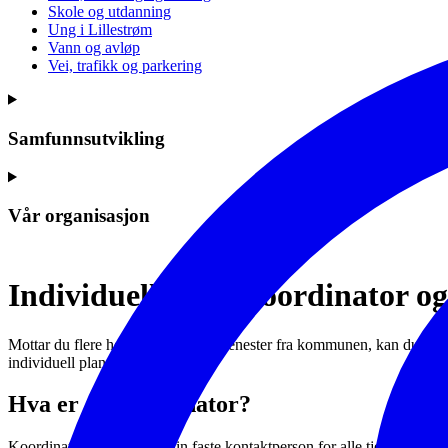
Skole og utdanning
Ung i Lillestrøm
Vann og avløp
Vei, trafikk og parkering
Samfunnsutvikling
Vår organisasjon
Individuell plan, koordinator o
Mottar du flere helse- og omsorgstjenester fra kommunen, kan du ha beho
individuell plan (IP).
Hva er en koordinator?
Koordinatoren skal være din faste kontaktperson for alle tjenestene din