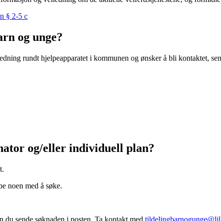
en § 2-5 c
arn og unge?
edning rundt hjelpeapparatet i kommunen og ønsker å bli kontaktet, sen
tor og/eller individuell plan?
t.
lpe noen med å søke.
kan du sende søknaden i posten. Ta kontakt med
tildelingbarnogunge@li