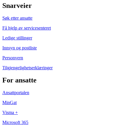
Snarveier
Søk etter ansatte
Få hjelp av servicesenteret
Ledige stillinger
Innsyn og postliste
Personvern
Tilgjengelighetserklæringer
For ansatte
Ansattportalen
MinGat
Visma +
Microsoft 365