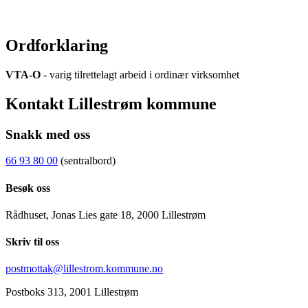
rebeccaostli.kolstad@lillestrom.kommune.no
47 65 74 36
Ordforklaring
VTA-O
- varig tilrettelagt arbeid i ordinær virksomhet
Kontakt Lillestrøm kommune
Snakk med oss
66 93 80 00
(sentralbord)
Besøk oss
Rådhuset, Jonas Lies gate 18, 2000 Lillestrøm
Skriv til oss
postmottak@lillestrom.kommune.no
Postboks 313, 2001 Lillestrøm