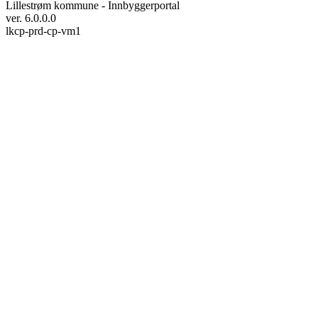
Lillestrøm kommune - Innbyggerportal
ver. 6.0.0.0
lkcp-prd-cp-vm1