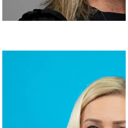
Lene Dahl
Jobbspesialist
lene.dahl@lillestrom.kommune.no
92 21 14 60