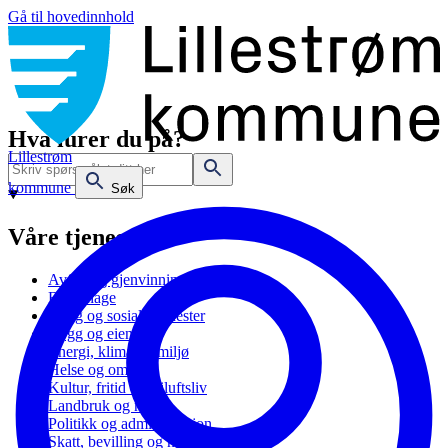
Gå til hovedinnhold
Hva lurer du på?
Lillestrøm
kommune
Søk
Våre tjenester
Avfall og gjenvinning
Barnehage
Bolig og sosiale tjenester
Bygg og eiendom
Energi, klima og miljø
Helse og omsorg
Kultur, fritid og friluftsliv
Landbruk og natur
Politikk og administrasjon
Skatt, bevilling og næring