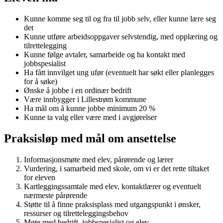
Kunne komme seg til og fra til jobb selv, eller kunne lære seg
det
Kunne utføre arbeidsoppgaver selvstendig, med opplæring og
tilrettelegging
Kunne følge avtaler, samarbeide og ha kontakt med
jobbspesialist
Ha fått innvilget ung ufør (eventuelt har søkt eller planlegges
for å søke)
Ønske å jobbe i en ordinær bedrift
Være innbygger i Lillestrøm kommune
Ha mål om å kunne jobbe minimum 20 %
Kunne ta valg eller være med i avgjørelser
Praksisløp med mål om ansettelse
Informasjonsmøte med elev, pårørende og lærer
Vurdering, i samarbeid med skole, om vi er det rette tiltaket
for eleven
Kartleggingssamtale med elev, kontaktlærer og eventuelt
nærmeste pårørende
Støtte til å finne praksisplass med utgangspunkt i ønsker,
ressurser og tilretteleggingsbehov
Møte med bedrift, jobbspesialist og elev