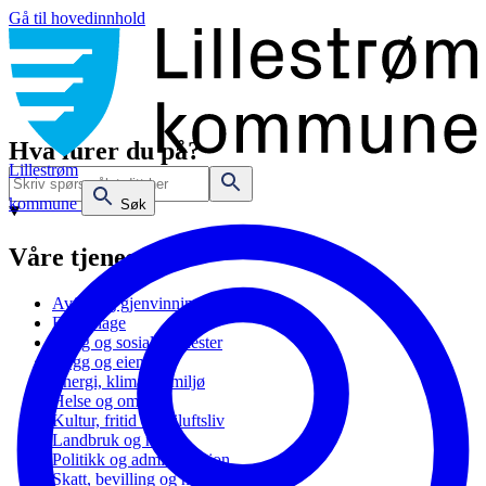
Gå til hovedinnhold
Hva lurer du på?
Lillestrøm
kommune
Søk
Våre tjenester
Avfall og gjenvinning
Barnehage
Bolig og sosiale tjenester
Bygg og eiendom
Energi, klima og miljø
Helse og omsorg
Kultur, fritid og friluftsliv
Landbruk og natur
Politikk og administrasjon
Skatt, bevilling og næring