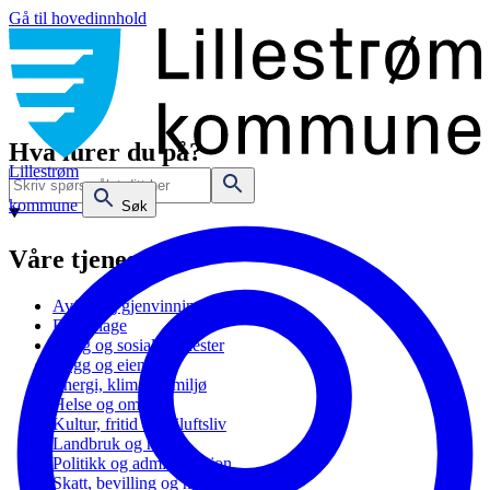
Gå til hovedinnhold
Hva lurer du på?
Lillestrøm
kommune
Søk
Våre tjenester
Avfall og gjenvinning
Barnehage
Bolig og sosiale tjenester
Bygg og eiendom
Energi, klima og miljø
Helse og omsorg
Kultur, fritid og friluftsliv
Landbruk og natur
Politikk og administrasjon
Skatt, bevilling og næring