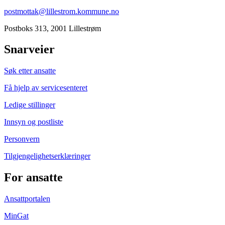
postmottak@lillestrom.kommune.no
Postboks 313, 2001 Lillestrøm
Snarveier
Søk etter ansatte
Få hjelp av servicesenteret
Ledige stillinger
Innsyn og postliste
Personvern
Tilgjengelighetserklæringer
For ansatte
Ansattportalen
MinGat