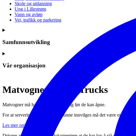
Skole og utdanning
Ung i Lillestrøm
Vann og avløp
Vei, trafikk og parkering
Samfunnsutvikling
Vår organisasjon
Matvogner / Food Trucks
Matvogner må ha serveringsbevilling før de kan åpne.
For at serveringsbevilling skal kunne innvilges må det være en daglig
Les mer om etablererprøven
Drivere av matvogner må dokumentere at de har lov å stå der de står. 