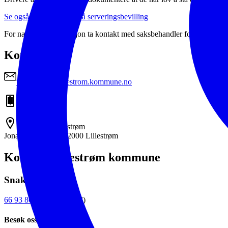
Se også vilkårene for å få serveringsbevilling
For nærmere informasjon ta kontakt med saksbehandler for bevillings
Kontakt
tone.wiker@lillestrom.kommune.no
940 05 603
Rådhuset i Lillestrøm
Jonas Lies gate 18, 2000 Lillestrøm
Kontakt Lillestrøm kommune
Snakk med oss
66 93 80 00
(sentralbord)
Besøk oss