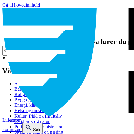
Gå til hovedinnhold
Hva lurer du p
Våre tjenester
Avfall og gjenvinning
Barnehage
Bolig og sosiale tjenester
Bygg og eiendom
Energi, klima og miljø
Helse og omsorg
Kultur, fritid og friluftsliv
Lillestrøm
Landbruk og natur
Politikk og administrasjon
kommune
Søk
Skatt, bevilling og næring