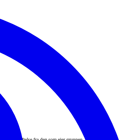
ven.
ftlig bekreftelse fra den som eier grunnen.