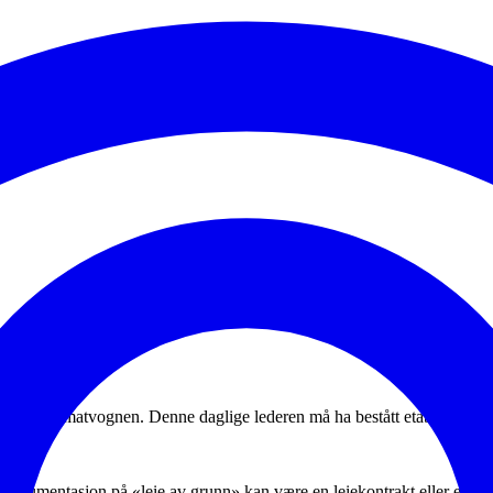
 leder for matvognen. Denne daglige lederen må ha bestått etablererprø
Dokumentasjon på «leie av grunn» kan være en leiekontrakt eller en skri