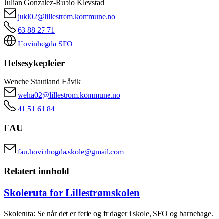
Julian Gonzalez-Rubio Klevstad
jukl02@lillestrom.kommune.no
63 88 27 71
Hovinhøgda SFO
Helsesykepleier
Wenche Stautland Håvik
weha02@lillestrom.kommune.no
41 51 61 84
FAU
fau.hovinhogda.skole@gmail.com
Relatert innhold
Skoleruta for Lillestrømskolen
Skoleruta: Se når det er ferie og fridager i skole, SFO og barnehage.