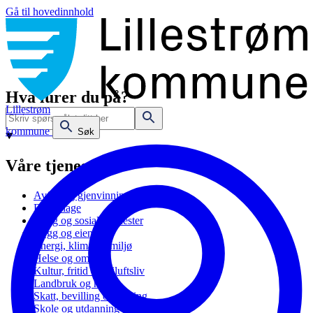
Gå til hovedinnhold
Hva lurer du på?
Lillestrøm
kommune
Søk
Våre tjenester
Avfall og gjenvinning
Barnehage
Bolig og sosiale tjenester
Bygg og eiendom
Energi, klima og miljø
Helse og omsorg
Kultur, fritid og friluftsliv
Landbruk og natur
Skatt, bevilling og næring
Skole og utdanning