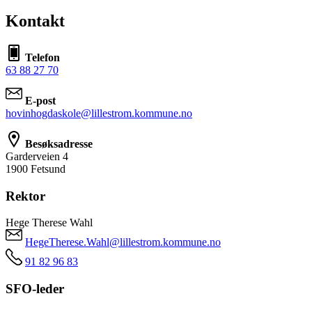
Kontakt
Telefon
63 88 27 70
E-post
hovinhogdaskole@lillestrom.kommune.no
Besøksadresse
Garderveien 4
1900 Fetsund
Rektor
Hege Therese Wahl
HegeTherese.Wahl@lillestrom.kommune.no
91 82 96 83
SFO-leder