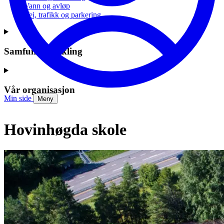
Vann og avløp
Vei, trafikk og parkering
Samfunnsutvikling
Vår organisasjon
Min side
Meny
Hovinhøgda skole