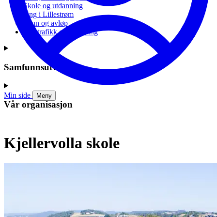
Skole og utdanning
Ung i Lillestrøm
Vann og avløp
Vei, trafikk og parkering
Samfunnsutvikling
Min side
Meny
Vår organisasjon
Kjellervolla skole