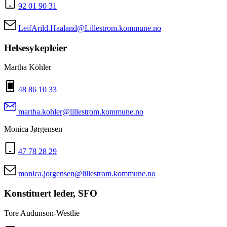
92 01 90 31
LeifArild.Haaland@Lillestrom.kommune.no
Helsesykepleier
Martha Köhler
48 86 10 33
martha.kohler@lillestrom.kommune.no
Monica Jørgensen
47 78 28 29
monica.jorgensen@lillestrom.kommune.no
Konstituert leder, SFO
Tore Audunson-Westlie