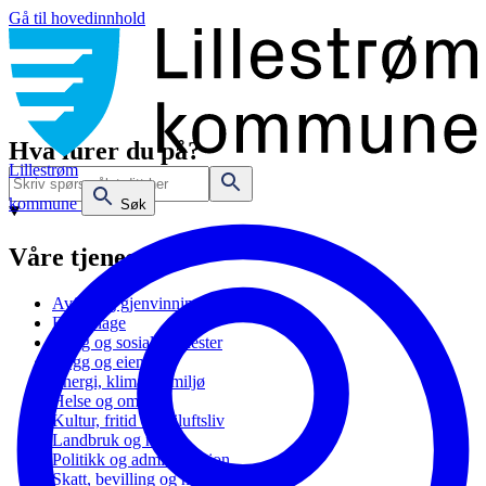
Gå til hovedinnhold
Hva lurer du på?
Lillestrøm
kommune
Søk
Våre tjenester
Avfall og gjenvinning
Barnehage
Bolig og sosiale tjenester
Bygg og eiendom
Energi, klima og miljø
Helse og omsorg
Kultur, fritid og friluftsliv
Landbruk og natur
Politikk og administrasjon
Skatt, bevilling og næring