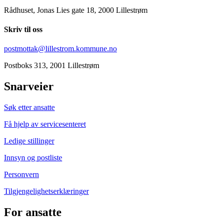
Rådhuset, Jonas Lies gate 18, 2000 Lillestrøm
Skriv til oss
postmottak@lillestrom.kommune.no
Postboks 313, 2001 Lillestrøm
Snarveier
Søk etter ansatte
Få hjelp av servicesenteret
Ledige stillinger
Innsyn og postliste
Personvern
Tilgjengelighetserklæringer
For ansatte