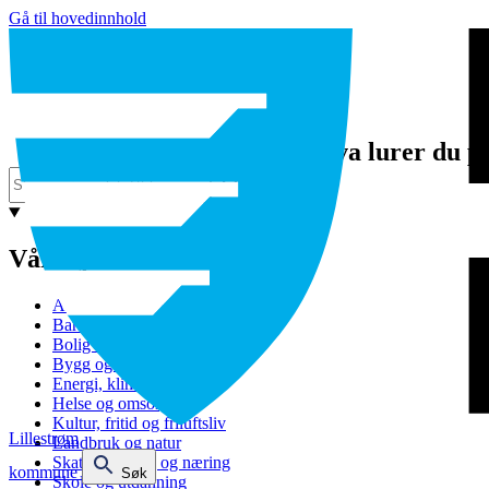
Gå til hovedinnhold
Hva lurer du p
Våre tjenester
Avfall og gjenvinning
Barnehage
Bolig og sosiale tjenester
Bygg og eiendom
Energi, klima og miljø
Helse og omsorg
Kultur, fritid og friluftsliv
Lillestrøm
Landbruk og natur
Skatt, bevilling og næring
kommune
Søk
Skole og utdanning