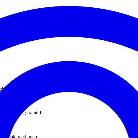
elva.
en, nåtid og framtid.
 i kontakt med noen.