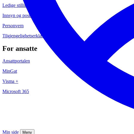
Ledige stillinger
Innsyn og postliste
Personvern
Tilgjengelighetserklæringer
For ansatte
Ansattportalen
MinGat
Visma +
Microsoft 365
Min side
Meny