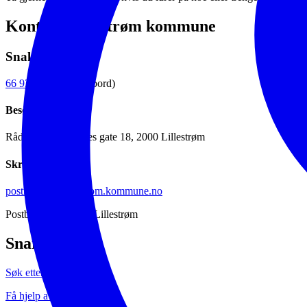
Kontakt Lillestrøm kommune
Snakk med oss
66 93 80 00
(sentralbord)
Besøk oss
Rådhuset, Jonas Lies gate 18, 2000 Lillestrøm
Skriv til oss
postmottak@lillestrom.kommune.no
Postboks 313, 2001 Lillestrøm
Snarveier
Søk etter ansatte
Få hjelp av servicesenteret