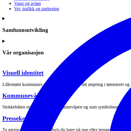
Vann og avløp
Vei, trafikk og parkering
Samfunnsutvikling
Vår organisasjon
Visuell identitet
Lillestrøm kommunes visuelle identitet har sitt utspring i tømmeret og 
Kommunevåpen og logo
Stokkebåten er Lillestrøms kommunevåpen og som symboliserer histori
Pressekontakt
Ta gjerne kontakt med oss hvis du lurer på noe eller trenger å komme