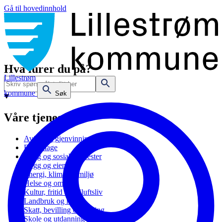
Gå til hovedinnhold
Hva lurer du på?
Lillestrøm
kommune
Søk
Våre tjenester
Avfall og gjenvinning
Barnehage
Bolig og sosiale tjenester
Bygg og eiendom
Energi, klima og miljø
Helse og omsorg
Kultur, fritid og friluftsliv
Landbruk og natur
Skatt, bevilling og næring
Skole og utdanning