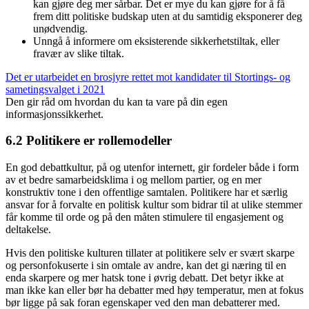
kan gjøre deg mer sårbar. Det er mye du kan gjøre for å få
frem ditt politiske budskap uten at du samtidig eksponerer deg
unødvendig.
Unngå å informere om eksisterende sikkerhetstiltak, eller
fravær av slike tiltak.
Det er utarbeidet en brosjyre rettet mot kandidater til Stortings- og
sametingsvalget i 2021
Den gir råd om hvordan du kan ta vare på din egen
informasjonssikkerhet.
6.2 Politikere er rollemodeller
En god debattkultur, på og utenfor internett, gir fordeler både i form
av et bedre samarbeidsklima i og mellom partier, og en mer
konstruktiv tone i den offentlige samtalen. Politikere har et særlig
ansvar for å forvalte en politisk kultur som bidrar til at ulike stemmer
får komme til orde og på den måten stimulere til engasjement og
deltakelse.
Hvis den politiske kulturen tillater at politikere selv er svært skarpe
og personfokuserte i sin omtale av andre, kan det gi næring til en
enda skarpere og mer hatsk tone i øvrig debatt. Det betyr ikke at
man ikke kan eller bør ha debatter med høy temperatur, men at fokus
bør ligge på sak foran egenskaper ved den man debatterer med.