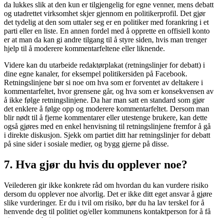
da lukkes slik at den kun er tilgjengelig for egne venner, mens debatt
og utadrettet virksomhet skjer gjennom en politikerprofil. Det gjør
det tydelig at den som uttaler seg er en politiker med forankring i et
parti eller en liste. En annen fordel med å opprette en offisiell konto
er at man da kan gi andre tilgang til å styre siden, hvis man trenger
hjelp til å moderere kommentarfeltene eller liknende.
Videre kan du utarbeide redaktørplakat (retningslinjer for debatt) i
dine egne kanaler, for eksempel politikersiden på Facebook.
Retningslinjene bør si noe om hva som er forventet av deltakere i
kommentarfeltet, hvor grensene går, og hva som er konsekvensen av
å ikke følge retningslinjene. Da har man satt en standard som gjør
det enklere å følge opp og moderere kommentarfeltet. Dersom man
blir nødt til å fjerne kommentarer eller utestenge brukere, kan dette
også gjøres med en enkel henvisning til retningslinjene fremfor å gå
i direkte diskusjon. Sjekk om partiet ditt har retningslinjer for debatt
på sine sider i sosiale medier, og bygg gjerne på disse.
7. Hva gjør du hvis du opplever noe?
Veilederen gir ikke konkrete råd om hvordan du kan vurdere risiko
dersom du opplever noe alvorlig. Det er ikke ditt eget ansvar å gjøre
slike vurderinger. Er du i tvil om risiko, bør du ha lav terskel for å
henvende deg til politiet og/eller kommunens kontaktperson for å få