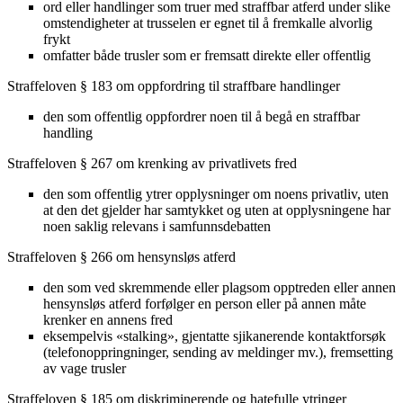
ord eller handlinger som truer med straffbar atferd under slike
omstendigheter at trusselen er egnet til å fremkalle alvorlig
frykt
omfatter både trusler som er fremsatt direkte eller offentlig
Straffeloven § 183 om oppfordring til straffbare handlinger
den som offentlig oppfordrer noen til å begå en straffbar
handling
Straffeloven § 267 om krenking av privatlivets fred
den som offentlig ytrer opplysninger om noens privatliv, uten
at den det gjelder har samtykket og uten at opplysningene har
noen saklig relevans i samfunnsdebatten
Straffeloven § 266 om hensynsløs atferd
den som ved skremmende eller plagsom opptreden eller annen
hensynsløs atferd forfølger en person eller på annen måte
krenker en annens fred
eksempelvis «stalking», gjentatte sjikanerende kontaktforsøk
(telefonoppringninger, sending av meldinger mv.), fremsetting
av vage trusler
Straffeloven § 185 om diskriminerende og hatefulle ytringer