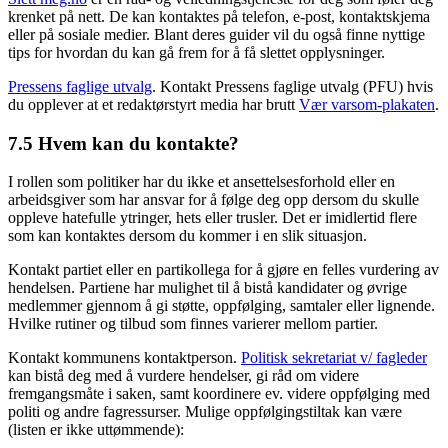
krenket på nett. De kan kontaktes på telefon, e-post, kontaktskjema
eller på sosiale medier. Blant deres guider vil du også finne nyttige
tips for hvordan du kan gå frem for å få slettet opplysninger.
Pressens faglige utvalg
. Kontakt Pressens faglige utvalg (PFU) hvis
du opplever at et redaktørstyrt media har brutt
Vær varsom-plakaten
.
7.5 Hvem kan du kontakte?
I rollen som politiker har du ikke et ansettelsesforhold eller en
arbeidsgiver som har ansvar for å følge deg opp dersom du skulle
oppleve hatefulle ytringer, hets eller trusler. Det er imidlertid flere
som kan kontaktes dersom du kommer i en slik situasjon.
Kontakt partiet eller en partikollega for å gjøre en felles vurdering av
hendelsen. Partiene har mulighet til å bistå kandidater og øvrige
medlemmer gjennom å gi støtte, oppfølging, samtaler eller lignende.
Hvilke rutiner og tilbud som finnes varierer mellom partier.
Kontakt kommunens kontaktperson.
Politisk sekretariat v/ fagleder
kan bistå deg med å vurdere hendelser, gi råd om videre
fremgangsmåte i saken, samt koordinere ev. videre oppfølging med
politi og andre fagressurser. Mulige oppfølgingstiltak kan være
(listen er ikke uttømmende):