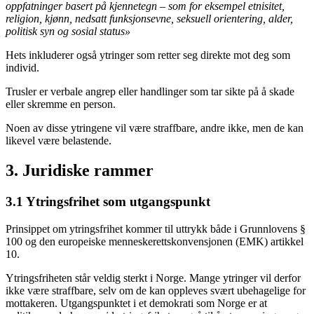
oppfatninger basert på kjennetegn – som for eksempel etnisitet,
religion, kjønn, nedsatt funksjonsevne, seksuell orientering, alder,
politisk syn og sosial status»
Hets inkluderer også ytringer som retter seg direkte mot deg som
individ.
Trusler er verbale angrep eller handlinger som tar sikte på å skade
eller skremme en person.
Noen av disse ytringene vil være straffbare, andre ikke, men de kan
likevel være belastende.
3. Juridiske rammer
3.1 Ytringsfrihet som utgangspunkt
Prinsippet om ytringsfrihet kommer til uttrykk både i Grunnlovens §
100 og den europeiske menneskerettskonvensjonen (EMK) artikkel
10.
Ytringsfriheten står veldig sterkt i Norge. Mange ytringer vil derfor
ikke være straffbare, selv om de kan oppleves svært ubehagelige for
mottakeren. Utgangspunktet i et demokrati som Norge er at