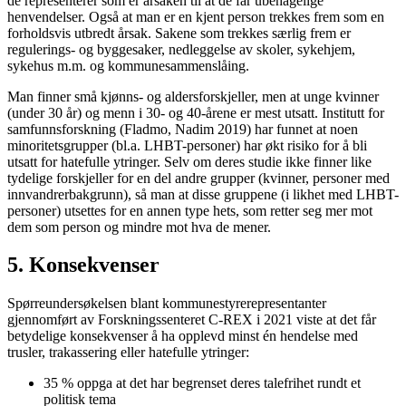
de representerer som er årsaken til at de får ubehagelige
henvendelser. Også at man er en kjent person trekkes frem som en
forholdsvis utbredt årsak. Sakene som trekkes særlig frem er
regulerings- og byggesaker, nedleggelse av skoler, sykehjem,
sykehus m.m. og kommunesammenslåing.
Man finner små kjønns- og aldersforskjeller, men at unge kvinner
(under 30 år) og menn i 30- og 40-årene er mest utsatt. Institutt for
samfunnsforskning (Fladmo, Nadim 2019) har funnet at noen
minoritetsgrupper (bl.a. LHBT-personer) har økt risiko for å bli
utsatt for hatefulle ytringer. Selv om deres studie ikke finner like
tydelige forskjeller for en del andre grupper (kvinner, personer med
innvandrerbakgrunn), så man at disse gruppene (i likhet med LHBT-
personer) utsettes for en annen type hets, som retter seg mer mot
dem som person og mindre mot hva de mener.
5. Konsekvenser
Spørreundersøkelsen blant kommunestyrerepresentanter
gjennomført av Forskningssenteret C-REX i 2021 viste at det får
betydelige konsekvenser å ha opplevd minst én hendelse med
trusler, trakassering eller hatefulle ytringer:
35 % oppga at det har begrenset deres talefrihet rundt et
politisk tema