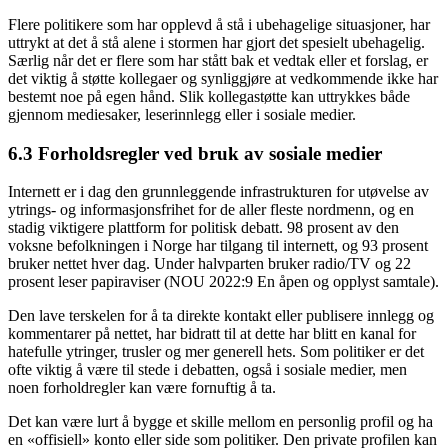
Flere politikere som har opplevd å stå i ubehagelige situasjoner, har
uttrykt at det å stå alene i stormen har gjort det spesielt ubehagelig.
Særlig når det er flere som har stått bak et vedtak eller et forslag, er
det viktig å støtte kollegaer og synliggjøre at vedkommende ikke har
bestemt noe på egen hånd. Slik kollegastøtte kan uttrykkes både
gjennom mediesaker, leserinnlegg eller i sosiale medier.
6.3 Forholdsregler ved bruk av sosiale medier
Internett er i dag den grunnleggende infrastrukturen for utøvelse av
ytrings- og informasjonsfrihet for de aller fleste nordmenn, og en
stadig viktigere plattform for politisk debatt. 98 prosent av den
voksne befolkningen i Norge har tilgang til internett, og 93 prosent
bruker nettet hver dag. Under halvparten bruker radio/TV og 22
prosent leser papiraviser (NOU 2022:9 En åpen og opplyst samtale).
Den lave terskelen for å ta direkte kontakt eller publisere innlegg og
kommentarer på nettet, har bidratt til at dette har blitt en kanal for
hatefulle ytringer, trusler og mer generell hets. Som politiker er det
ofte viktig å være til stede i debatten, også i sosiale medier, men
noen forholdregler kan være fornuftig å ta.
Det kan være lurt å bygge et skille mellom en personlig profil og ha
en «offisiell» konto eller side som politiker. Den private profilen kan