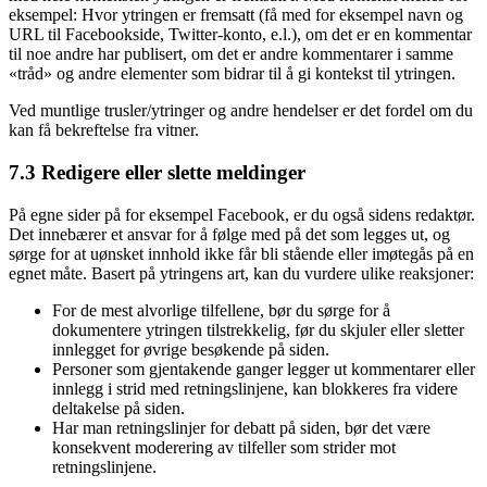
eksempel: Hvor ytringen er fremsatt (få med for eksempel navn og
URL til Facebookside, Twitter-konto, e.l.), om det er en kommentar
til noe andre har publisert, om det er andre kommentarer i samme
«tråd» og andre elementer som bidrar til å gi kontekst til ytringen.
Ved muntlige trusler/ytringer og andre hendelser er det fordel om du
kan få bekreftelse fra vitner.
7.3 Redigere eller slette meldinger
På egne sider på for eksempel Facebook, er du også sidens redaktør.
Det innebærer et ansvar for å følge med på det som legges ut, og
sørge for at uønsket innhold ikke får bli stående eller imøtegås på en
egnet måte. Basert på ytringens art, kan du vurdere ulike reaksjoner:
For de mest alvorlige tilfellene, bør du sørge for å
dokumentere ytringen tilstrekkelig, før du skjuler eller sletter
innlegget for øvrige besøkende på siden.
Personer som gjentakende ganger legger ut kommentarer eller
innlegg i strid med retningslinjene, kan blokkeres fra videre
deltakelse på siden.
Har man retningslinjer for debatt på siden, bør det være
konsekvent moderering av tilfeller som strider mot
retningslinjene.