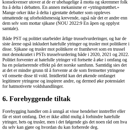
konsekvenser utover at de er ubehagelige å motta og skremmer folk
fra å delta i debatten. En annen mekanisme er «ytringstrøtthet.»
Mange orker ikke å delta i gjentatte debatter som oppleves
utmattende og uforholdsmessig krevende, også når det er andre enn
dem selv som mottar sjikane (NOU 2022:9 En åpen og opplyst
samtale).
Både PST og politiet utarbeider årlige trusselvurderinger, og har de
siste årene også inkludert hatefulle ytringer og trusler mot politikere i
disse. Sjikane og trusler mot politikere er framhevet som en trussel
mot demokratiet i PSTs trusselvurdering både i 2020, 2021 og 2022.
Politiet forventer at hatefulle ytringer vil fortsette å øke i omfang og
ha en polariserende effekt på det norske samfunn. Samtidig sies det
at det er mindre grunn til å forvente at de som fremsetter ytringene
vil omsette disse til vold. Imidlertid kan det økende omfanget
legitimere ytringene og inspirere andre, og dermed øke potensialet
for hatmotiverte voldshandlinger.
6. Forebyggende tiltak
Forebygging handler om å unngå at visse hendelser inntreffer eller
får et stort omfang. Det er ikke alltid mulig å forhindre hatefulle
ytringer, hets og trusler, men i det følgende gis det noen råd om hva
du selv kan gjøre og hvordan du kan forberede deg.