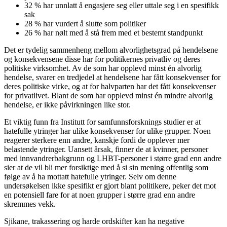
32 % har unnlatt å engasjere seg eller uttale seg i en spesifikk
sak
28 % har vurdert å slutte som politiker
26 % har nølt med å stå frem med et bestemt standpunkt
Det er tydelig sammenheng mellom alvorlighetsgrad på hendelsene
og konsekvensene disse har for politikernes privatliv og deres
politiske virksomhet. Av de som har opplevd minst én alvorlig
hendelse, svarer en tredjedel at hendelsene har fått konsekvenser for
deres politiske virke, og at for halvparten har det fått konsekvenser
for privatlivet. Blant de som har opplevd minst én mindre alvorlig
hendelse, er ikke påvirkningen like stor.
Et viktig funn fra Institutt for samfunnsforsknings studier er at
hatefulle ytringer har ulike konsekvenser for ulike grupper. Noen
reagerer sterkere enn andre, kanskje fordi de opplever mer
belastende ytringer. Uansett årsak, finner de at kvinner, personer
med innvandrerbakgrunn og LHBT-personer i større grad enn andre
sier at de vil bli mer forsiktige med å si sin mening offentlig som
følge av å ha mottatt hatefulle ytringer. Selv om denne
undersøkelsen ikke spesifikt er gjort blant politikere, peker det mot
en potensiell fare for at noen grupper i større grad enn andre
skremmes vekk.
Sjikane, trakassering og harde ordskifter kan ha negative