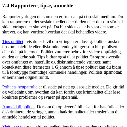
7.4 Rapportere, tipse, anmelde
Rapporter ytringen dersom den er fremsatt på et sosialt medium. Du
kan rapportere til det sosiale mediet eller til den eller de som står bak
siden ytringen er skrevet på. Da blir sidens eier bevisst det som er
skrevet, og kan vurdere hvordan det skal behandles videre.
Tips politiet
hvis du er i tvil om ytringen er ulovlig. Politiet ønsker
tips om hatefulle eller diskriminerende ytringer som blir publisert
eller delt på internett. Politiet vurderer behov for videre oppfølging
av den enkelte sak. Tips bidrar også til at politiet får større oversikt
over omfanget av hatefulle og diskriminerende ytringer, samt
konteksten disse fremsettes i. Gjennom å tipse politiet kan du bidra
til å forebygge fremtidige kriminelle handlinger. Politiets tipsmottak
er bemannet døgnet rundt.
Politiets nettpatrulje
er til stede på nett og i sosiale medier. De gir råd
og veiledning om hvordan du kan forebygge kriminalitet eller løse
konkrete problemer og svarer på spørsmål.
Anmeld til politiet
. Dersom du opplever å bli utsatt for hatefulle eller
diskriminerende ytringer, annen hatkriminalitet eller trusler kan du
anmelde hendelsen til politiet.
Slett meg.no
er en råd- og veiledningstjeneste for deg som føler deg