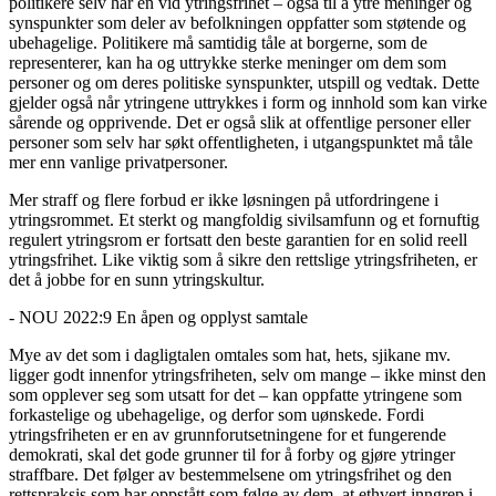
politikere selv har en vid ytringsfrihet – også til å ytre meninger og
synspunkter som deler av befolkningen oppfatter som støtende og
ubehagelige. Politikere må samtidig tåle at borgerne, som de
representerer, kan ha og uttrykke sterke meninger om dem som
personer og om deres politiske synspunkter, utspill og vedtak. Dette
gjelder også når ytringene uttrykkes i form og innhold som kan virke
sårende og opprivende. Det er også slik at offentlige personer eller
personer som selv har søkt offentligheten, i utgangspunktet må tåle
mer enn vanlige privatpersoner.
Mer straff og flere forbud er ikke løsningen på utfordringene i
ytringsrommet. Et sterkt og mangfoldig sivilsamfunn og et fornuftig
regulert ytringsrom er fortsatt den beste garantien for en solid reell
ytringsfrihet. Like viktig som å sikre den rettslige ytringsfriheten, er
det å jobbe for en sunn ytringskultur.
- NOU 2022:9 En åpen og opplyst samtale
Mye av det som i dagligtalen omtales som hat, hets, sjikane mv.
ligger godt innenfor ytringsfriheten, selv om mange – ikke minst den
som opplever seg som utsatt for det – kan oppfatte ytringene som
forkastelige og ubehagelige, og derfor som uønskede. Fordi
ytringsfriheten er en av grunnforutsetningene for et fungerende
demokrati, skal det gode grunner til for å forby og gjøre ytringer
straffbare. Det følger av bestemmelsene om ytringsfrihet og den
rettspraksis som har oppstått som følge av dem, at ethvert inngrep i