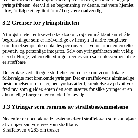
ytringsfriheten, det vil si en begrensning av denne, må være hjemlet
i lov, forfølge et legitimt formål og være nødvendig.
3.2 Grenser for ytringsfriheten
Ytringsfriheten er likevel ikke absolutt, og den må blant annet tåle
begrensninger som er nødvendige av hensyn til andre rettigheter,
som for eksempel den enkeltes personvern – vernet om den enkeltes
privatliv og personlige integritet. Selv om ytringsfriheten står veldig
sterkt i Norge, vil enkelte ytringer regnes som så kritikkverdige at de
er straffbare.
Det er ikke vedtatt egne straffebestemmelser som verner lokale
folkevalgte mot krenkende ytringer. Det er straffelovens alminnelige
bestemmelser om trusler, hensynsløs atferd, krenkelse av privatlivets
fred mv. som gjelder, enten den som utsettes for slike ytringer er en
alminnelige borger eller en lokal folkevalgt.
3.3 Ytringer som rammes av straffebestemmelsene
Nedenfor er noen aktuelle bestemmelser i straffeloven som kan gjøre
at ytringer kan vurderes som straffbare.
Straffeloven § 263 om trusler