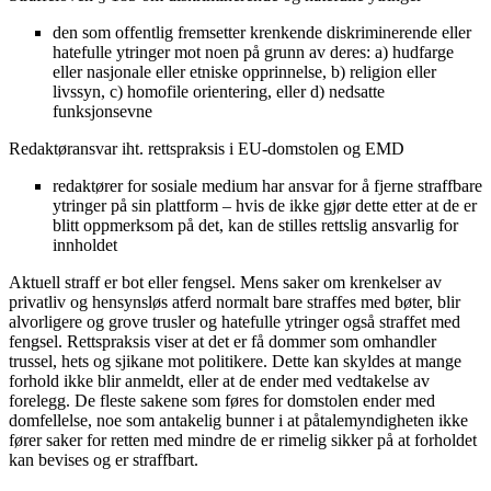
den som offentlig fremsetter krenkende diskriminerende eller
hatefulle ytringer mot noen på grunn av deres: a) hudfarge
eller nasjonale eller etniske opprinnelse, b) religion eller
livssyn, c) homofile orientering, eller d) nedsatte
funksjonsevne
Redaktøransvar iht. rettspraksis i EU-domstolen og EMD
redaktører for sosiale medium har ansvar for å fjerne straffbare
ytringer på sin plattform – hvis de ikke gjør dette etter at de er
blitt oppmerksom på det, kan de stilles rettslig ansvarlig for
innholdet
Aktuell straff er bot eller fengsel. Mens saker om krenkelser av
privatliv og hensynsløs atferd normalt bare straffes med bøter, blir
alvorligere og grove trusler og hatefulle ytringer også straffet med
fengsel. Rettspraksis viser at det er få dommer som omhandler
trussel, hets og sjikane mot politikere. Dette kan skyldes at mange
forhold ikke blir anmeldt, eller at de ender med vedtakelse av
forelegg. De fleste sakene som føres for domstolen ender med
domfellelse, noe som antakelig bunner i at påtalemyndigheten ikke
fører saker for retten med mindre de er rimelig sikker på at forholdet
kan bevises og er straffbart.