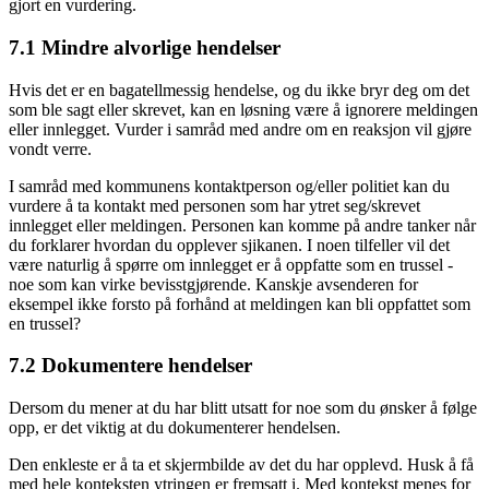
gjort en vurdering.
7.1 Mindre alvorlige hendelser
Hvis det er en bagatellmessig hendelse, og du ikke bryr deg om det
som ble sagt eller skrevet, kan en løsning være å ignorere meldingen
eller innlegget. Vurder i samråd med andre om en reaksjon vil gjøre
vondt verre.
I samråd med kommunens kontaktperson og/eller politiet kan du
vurdere å ta kontakt med personen som har ytret seg/skrevet
innlegget eller meldingen. Personen kan komme på andre tanker når
du forklarer hvordan du opplever sjikanen. I noen tilfeller vil det
være naturlig å spørre om innlegget er å oppfatte som en trussel -
noe som kan virke bevisstgjørende. Kanskje avsenderen for
eksempel ikke forsto på forhånd at meldingen kan bli oppfattet som
en trussel?
7.2 Dokumentere hendelser
Dersom du mener at du har blitt utsatt for noe som du ønsker å følge
opp, er det viktig at du dokumenterer hendelsen.
Den enkleste er å ta et skjermbilde av det du har opplevd. Husk å få
med hele konteksten ytringen er fremsatt i. Med kontekst menes for