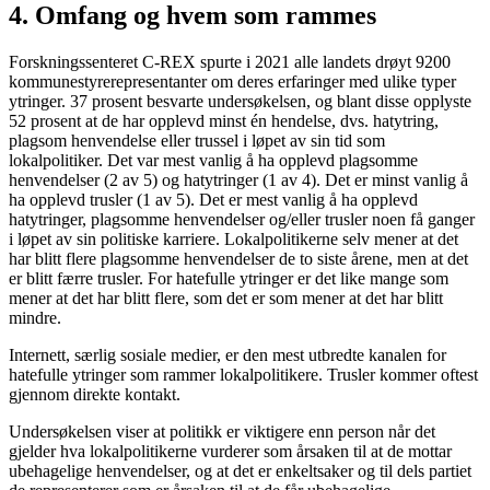
4. Omfang og hvem som rammes
Forskningssenteret C-REX spurte i 2021 alle landets drøyt 9200
kommunestyrerepresentanter om deres erfaringer med ulike typer
ytringer. 37 prosent besvarte undersøkelsen, og blant disse opplyste
52 prosent at de har opplevd minst én hendelse, dvs. hatytring,
plagsom henvendelse eller trussel i løpet av sin tid som
lokalpolitiker. Det var mest vanlig å ha opplevd plagsomme
henvendelser (2 av 5) og hatytringer (1 av 4). Det er minst vanlig å
ha opplevd trusler (1 av 5). Det er mest vanlig å ha opplevd
hatytringer, plagsomme henvendelser og/eller trusler noen få ganger
i løpet av sin politiske karriere. Lokalpolitikerne selv mener at det
har blitt flere plagsomme henvendelser de to siste årene, men at det
er blitt færre trusler. For hatefulle ytringer er det like mange som
mener at det har blitt flere, som det er som mener at det har blitt
mindre.
Internett, særlig sosiale medier, er den mest utbredte kanalen for
hatefulle ytringer som rammer lokalpolitikere. Trusler kommer oftest
gjennom direkte kontakt.
Undersøkelsen viser at politikk er viktigere enn person når det
gjelder hva lokalpolitikerne vurderer som årsaken til at de mottar
ubehagelige henvendelser, og at det er enkeltsaker og til dels partiet