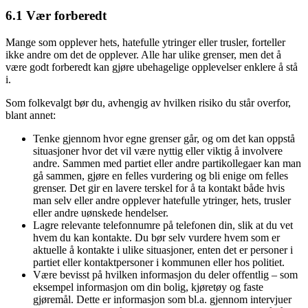
6.1 Vær forberedt
Mange som opplever hets, hatefulle ytringer eller trusler, forteller
ikke andre om det de opplever. Alle har ulike grenser, men det å
være godt forberedt kan gjøre ubehagelige opplevelser enklere å stå
i.
Som folkevalgt bør du, avhengig av hvilken risiko du står overfor,
blant annet:
Tenke gjennom hvor egne grenser går, og om det kan oppstå
situasjoner hvor det vil være nyttig eller viktig å involvere
andre. Sammen med partiet eller andre partikollegaer kan man
gå sammen, gjøre en felles vurdering og bli enige om felles
grenser. Det gir en lavere terskel for å ta kontakt både hvis
man selv eller andre opplever hatefulle ytringer, hets, trusler
eller andre uønskede hendelser.
Lagre relevante telefonnumre på telefonen din, slik at du vet
hvem du kan kontakte. Du bør selv vurdere hvem som er
aktuelle å kontakte i ulike situasjoner, enten det er personer i
partiet eller kontaktpersoner i kommunen eller hos politiet.
Være bevisst på hvilken informasjon du deler offentlig – som
eksempel informasjon om din bolig, kjøretøy og faste
gjøremål. Dette er informasjon som bl.a. gjennom intervjuer