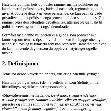
Hatefulle ytringer, hets og trusler rammer mange politikere og
kandidater til politiske verv, både på nasjonalt, regionalt og lokalt
nivå. Å oppleve dette kan være belastende, og kan påvirke både
privatlivet og det politiske engasjementet til den som rammes. Det
rammer også den offentlige debatten, rekruttering og gjenvalg til
politiske verv, og med det også demokratiet.
Formålet med denne veilederen er å gi deg som politiker økt
kunnskap om temaet, tips til hvordan du kan forebygge uheldige
hendelser, forslag til tiltak du selv kan iverksette, samt råd om hvor
du kan henvende deg dersom du opplever hatytringer og/eller
trusler.
2. Definisjoner
Tema for denne veilederen er hets, trusler og hatefulle ytringer.
Hatefulle ytringer anses i denne veilederen som (definisjon fra
likestillings- og diskrimineringsombudet):
«Stigmatiserende, nedsettende, krenkende, sjikanerende eller
truende ytringer som rammer individets eller en gruppes verdighet,
anseelse og status i samfunnet ved hjelp av språklige og visuelle
virkemidler som fremmer negative følelser, holdninger og