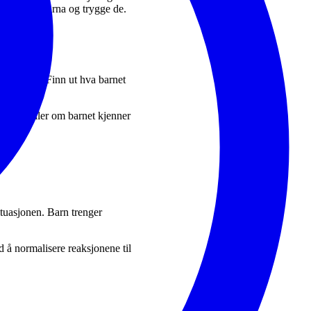
øte disse barna og trygge de.
er til deg. Finn ut hva barnet
nnslag eller om barnet kjenner
ituasjonen. Barn trenger
ed å normalisere reaksjonene til