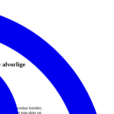
 alvorlige
tert.
skjer og hvordan foreldre,
år med seg det som skjer og