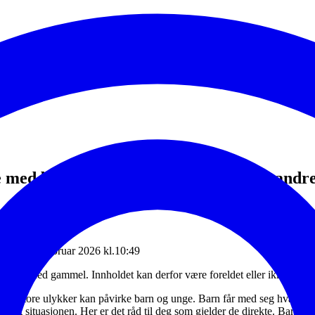
 med barn og unge om krig, terror og andre
Endret: 24. februar 2026 kl.10:49
en måned gammel. Innholdet kan derfor være foreldet eller ikke oppda
eller store ulykker kan påvirke barn og unge. Barn får med seg hva som 
irket situasjonen. Her er det råd til deg som gjelder de direkte. Barn f