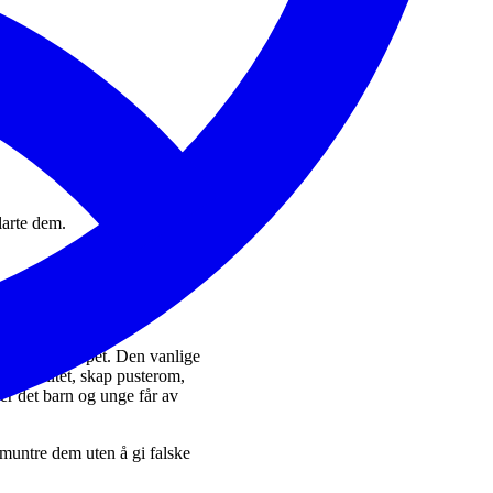
klarte dem.
el av felleskapet. Den vanlige
 normalitet, skap pusterom,
er det barn og unge får av
pmuntre dem uten å gi falske