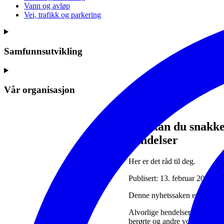
Vann og avløp
Vei, trafikk og parkering
Samfunnsutvikling
Vår organisasjon
Slik kan du snakke
hendelser
Her er det råd til deg.
Publisert: 13. februar 2024 | 
Denne nyhetssaken er mer enn 
Alvorlige hendelser som krig 
berørte og andre voksne er påv