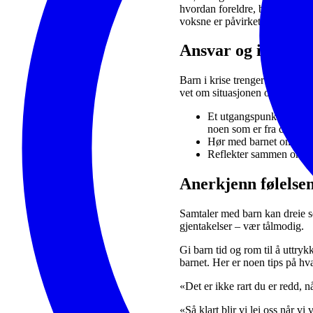
hvordan foreldre, berørte og 
voksne er påvirket av situasjo
Ansvar og initiativ
Barn i krise trenger å føle try
vet om situasjonen og hvordan
Et utgangspunkt for sam
noen som er fra de utsa
Hør med barnet om hvor
Reflekter sammen om det 
Anerkjenn følelse
Samtaler med barn kan dreie se
gjentakelser – vær tålmodig.
Gi barn tid og rom til å uttryk
barnet. Her er noen tips på hv
«Det er ikke rart du er redd, nå
«Så klart blir vi lei oss når vi