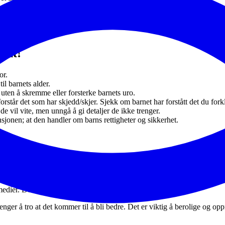
jelder noen vi kjenner og når vi ikke vet hva som skjer med de».
 på de du kjenner der».
ant!
or.
il barnets alder.
 uten å skremme eller forsterke barnets uro.
 forstår det som har skjedd/skjer. Sjekk om barnet har forstått det du for
e vil vite, men unngå å gi detaljer de ikke trenger.
jonen; at den handler om barns rettigheter og sikkerhet.
litet
egge til rette for mestring i hverdagen. Barn trenger å føle seg som en d
g unge; fotballtrening, skole, gaming, venner og sosiale media. Hold på
barna. Det er også hensiktsmessig at foreldre følger med på og begrens
edier. De minste barna kan skjermes fra sterke nyhetsbilder.
enger å tro at det kommer til å bli bedre. Det er viktig å berolige og op