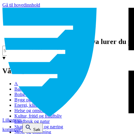
Gå til hovedinnhold
Hva lurer du p
Våre tjenester
Avfall og gjenvinning
Barnehage
Bolig og sosiale tjenester
Bygg og eiendom
Energi, klima og miljø
Helse og omsorg
Kultur, fritid og friluftsliv
Lillestrøm
Landbruk og natur
Skatt, bevilling og næring
kommune
Søk
Skole og utdanning