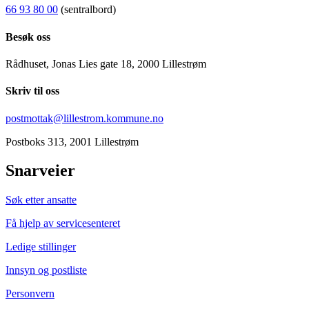
66 93 80 00
(sentralbord)
Besøk oss
Rådhuset, Jonas Lies gate 18, 2000 Lillestrøm
Skriv til oss
postmottak@lillestrom.kommune.no
Postboks 313, 2001 Lillestrøm
Snarveier
Søk etter ansatte
Få hjelp av servicesenteret
Ledige stillinger
Innsyn og postliste
Personvern