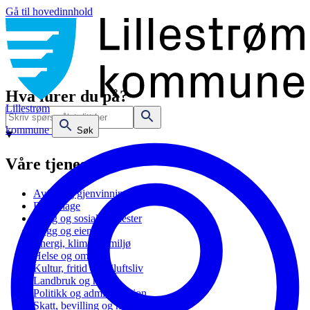
Gå til hovedinnhold
Hva lurer du på?
Lillestrøm
kommune
Søk
Våre tjenester
Avfall og gjenvinning
Barnehage
Bolig og sosiale tjenester
Bygg og eiendom
Energi, klima og miljø
Helse og omsorg
Kultur, fritid og friluftsliv
Landbruk og natur
Politikk og administrasjon
Skatt, bevilling og næring