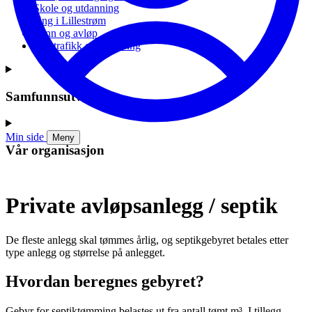
Skole og utdanning
Ung i Lillestrøm
Vann og avløp
Vei, trafikk og parkering
Samfunnsutvikling
Min side
Meny
Vår organisasjon
Private avløpsanlegg / septik
De fleste anlegg skal tømmes årlig, og septikgebyret betales etter
type anlegg og størrelse på anlegget.
Hvordan beregnes gebyret?
Gebyr for septiktømming belastes ut fra antall tømt m³. I tillegg