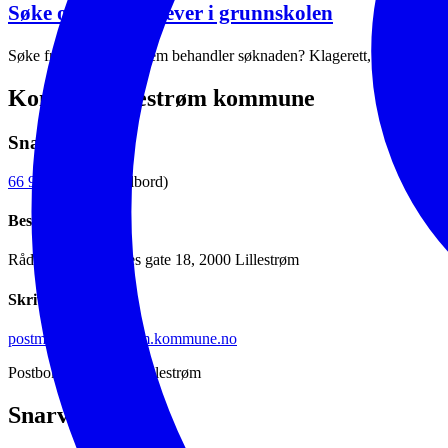
Søke om fri for elever i grunnskolen
Søke fri for elever. Hvem behandler søknaden? Klagerett, reglement 
Kontakt Lillestrøm kommune
Snakk med oss
66 93 80 00
(sentralbord)
Besøk oss
Rådhuset, Jonas Lies gate 18, 2000 Lillestrøm
Skriv til oss
postmottak@lillestrom.kommune.no
Postboks 313, 2001 Lillestrøm
Snarveier