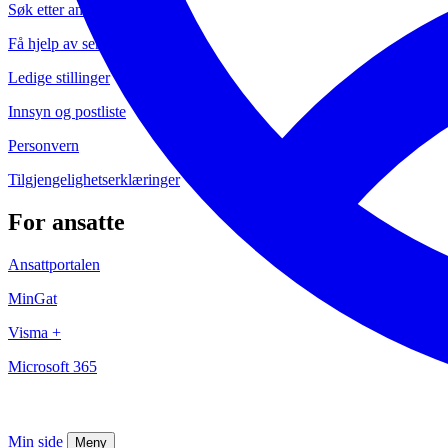
Søk etter ansatte
Få hjelp av servicesenteret
Ledige stillinger
Innsyn og postliste
Personvern
Tilgjengelighetserklæringer
For ansatte
Ansattportalen
MinGat
Visma +
Microsoft 365
Min side
Meny