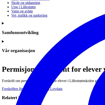
Skole og utdanning
Ung i Lillestrøm
Vann og avløp
Vei, trafikk og parkering
Samfunnsutvikling
Vår organisasjon
Permisjonsreglement for elever 
Forskrift om permisjonsreglement for elever i Lillestrømskolen gjelder
Forskriften finnes i sin helhet på Lovdata
Relatert innhold