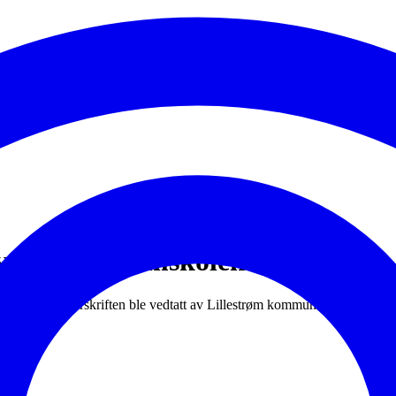
ved Lillestrømskolen
 fra 1.8.24. Forskriften ble vedtatt av Lillestrøm kommunestyre 3.4.24.