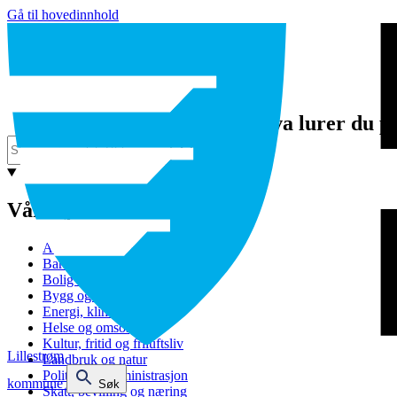
Gå til hovedinnhold
Hva lurer du p
Våre tjenester
Avfall og gjenvinning
Barnehage
Bolig og sosiale tjenester
Bygg og eiendom
Energi, klima og miljø
Helse og omsorg
Kultur, fritid og friluftsliv
Lillestrøm
Landbruk og natur
Politikk og administrasjon
kommune
Søk
Skatt, bevilling og næring