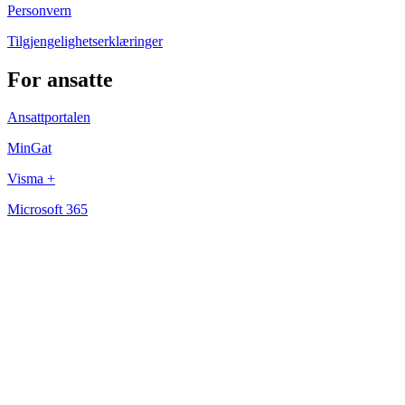
Personvern
Tilgjengelighetserklæringer
For ansatte
Ansattportalen
MinGat
Visma +
Microsoft 365