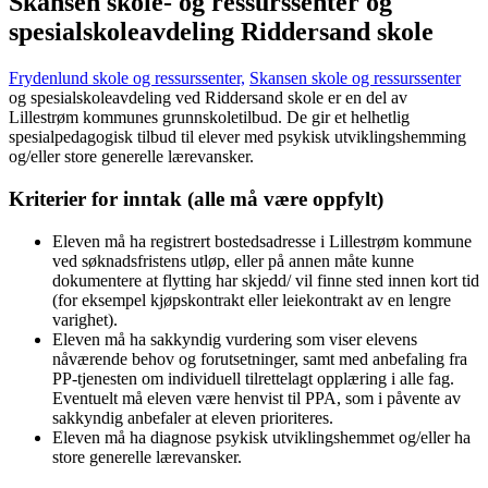
Skansen skole- og ressurssenter og
spesialskoleavdeling Riddersand skole
Frydenlund skole og ressurssenter,
Skansen skole og ressurssenter
og spesialskoleavdeling ved Riddersand skole er en del av
Lillestrøm kommunes grunnskoletilbud. De gir et helhetlig
spesialpedagogisk tilbud til elever med psykisk utviklingshemming
og/eller store generelle lærevansker.
Kriterier for inntak (alle må være oppfylt)
Eleven må ha registrert bostedsadresse i Lillestrøm kommune
ved søknadsfristens utløp, eller på annen måte kunne
dokumentere at flytting har skjedd/ vil finne sted innen kort tid
(for eksempel kjøpskontrakt eller leiekontrakt av en lengre
varighet).
Eleven må ha sakkyndig vurdering som viser elevens
nåværende behov og forutsetninger, samt med anbefaling fra
PP-tjenesten om individuell tilrettelagt opplæring i alle fag.
Eventuelt må eleven være henvist til PPA, som i påvente av
sakkyndig anbefaler at eleven prioriteres.
Eleven må ha diagnose psykisk utviklingshemmet og/eller ha
store generelle lærevansker.