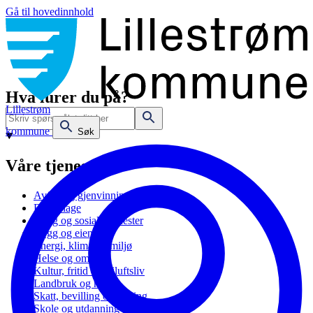
Gå til hovedinnhold
Hva lurer du på?
Lillestrøm
kommune
Søk
Våre tjenester
Avfall og gjenvinning
Barnehage
Bolig og sosiale tjenester
Bygg og eiendom
Energi, klima og miljø
Helse og omsorg
Kultur, fritid og friluftsliv
Landbruk og natur
Skatt, bevilling og næring
Skole og utdanning