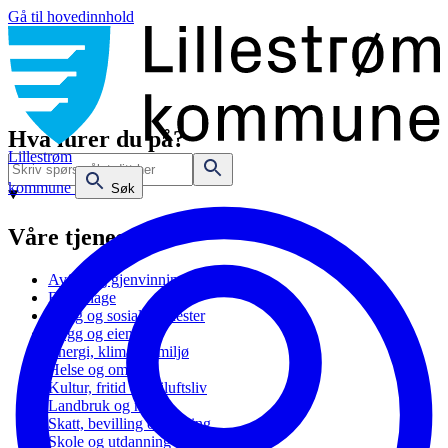
Gå til hovedinnhold
Hva lurer du på?
Lillestrøm
kommune
Søk
Våre tjenester
Avfall og gjenvinning
Barnehage
Bolig og sosiale tjenester
Bygg og eiendom
Energi, klima og miljø
Helse og omsorg
Kultur, fritid og friluftsliv
Landbruk og natur
Skatt, bevilling og næring
Skole og utdanning