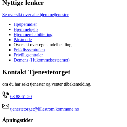
Nyttige lenker
Se oversikt over alle hjemmetjenester
Hjelpemidler
Hjemmehjelp
Hjemmerehabilitering
Pårørende
Oversikt over egenandelbetaling
Frisklivssentralen
Frivilligsentraler
Demens (Hukommelsesteamet)
Kontakt Tjenestetorget
om du har søkt tjenester og venter tilbakemelding.
63 88 61 20
tjenestetorget@lillestrom.kommune.no
Åpningstider