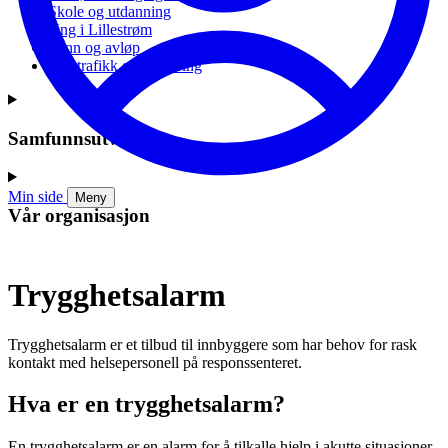
Skole og utdanning
Ung i Lillestrøm
Vann og avløp
Vei, trafikk og parkering
Samfunnsutvikling
Min side
Meny
Vår organisasjon
Trygghetsalarm
Trygghetsalarm er et tilbud til innbyggere som har behov for rask
kontakt med helsepersonell på responssenteret.
Hva er en trygghetsalarm?
En trygghetsalarm er en alarm for å tilkalle hjelp i akutte situasjoner