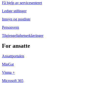
Få hjelp av servicesenteret
Ledige stillinger
Innsyn og postliste
Personvern
Tilgjengelighetserklæringer
For ansatte
Ansattportalen
MinGat
Visma +
Microsoft 365