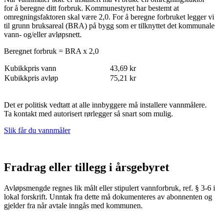
for å beregne ditt forbruk. Kommunestyret har bestemt at
omregningsfaktoren skal være 2,0. For å beregne forbruket legger vi
til grunn bruksareal (BRA) på bygg som er tilknyttet det kommunale
vann- og/eller avløpsnett.
Beregnet forbruk = BRA x 2,0
Kubikkpris vann
43,69 kr
Kubikkpris avløp
75,21 kr
Det er politisk vedtatt at alle innbyggere må installere vannmålere.
Ta kontakt med autorisert rørlegger så snart som mulig.
Slik får du vannmåler
Fradrag eller tillegg i årsgebyret
Avløpsmengde regnes lik målt eller stipulert vannforbruk, ref. § 3-6 i
lokal forskrift. Unntak fra dette må dokumenteres av abonnenten og
gjelder fra når avtale inngås med kommunen.