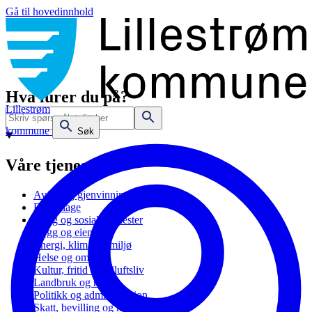
Gå til hovedinnhold
Hva lurer du på?
Lillestrøm
kommune
Søk
Våre tjenester
Avfall og gjenvinning
Barnehage
Bolig og sosiale tjenester
Bygg og eiendom
Energi, klima og miljø
Helse og omsorg
Kultur, fritid og friluftsliv
Landbruk og natur
Politikk og administrasjon
Skatt, bevilling og næring