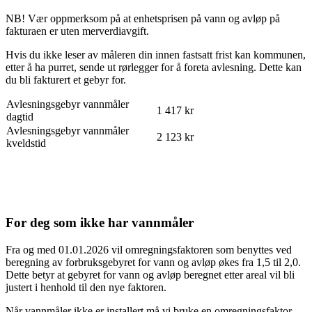
NB! Vær oppmerksom på at enhetsprisen på vann og avløp på
fakturaen er uten merverdiavgift.
Hvis du ikke leser av måleren din innen fastsatt frist kan kommunen,
etter å ha purret, sende ut rørlegger for å foreta avlesning. Dette kan
du bli fakturert et gebyr for.
Avlesningsgebyr vannmåler
1 417 kr
dagtid
Avlesningsgebyr vannmåler
2 123 kr
kveldstid
For deg som ikke har vannmåler
Fra og med 01.01.2026 vil omregningsfaktoren som benyttes ved
beregning av forbruksgebyret for vann og avløp økes fra 1,5 til 2,0.
Dette betyr at gebyret for vann og avløp beregnet etter areal vil bli
justert i henhold til den nye faktoren.
Når vannmåler ikke er installert må vi bruke en omregningsfaktor