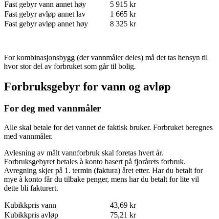
Fast gebyr vann annet høy
5 915 kr
Fast gebyr avløp annet lav
1 665 kr
Fast gebyr avløp annet høy
8 325 kr
For kombinasjonsbygg (der vannmåler deles) må det tas hensyn til
hvor stor del av forbruket som går til bolig.
Forbruksgebyr for vann og avløp
For deg med vannmåler
Alle skal betale for det vannet de faktisk bruker. Forbruket beregnes
med vannmåler.
Avlesning av målt vannforbruk skal foretas hvert år.
Forbruksgebyret betales à konto basert på fjorårets forbruk.
Avregning skjer på 1. termin (faktura) året etter. Har du betalt for
mye à konto får du tilbake penger, mens har du betalt for lite vil
dette bli fakturert.
Kubikkpris vann
43,69 kr
Kubikkpris avløp
75,21 kr