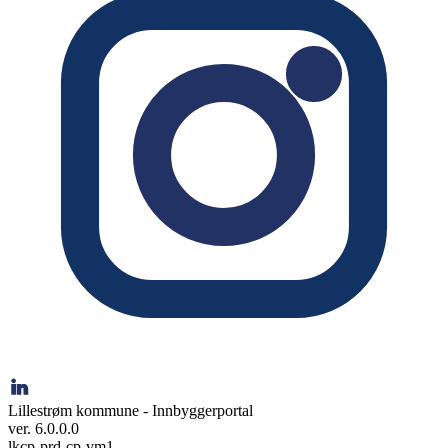
Lillestrøm kommune - Innbyggerportal
ver. 6.0.0.0
lkcp-prd-cp-vm1