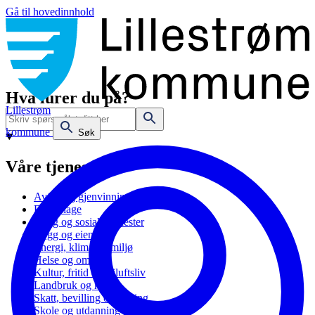
Gå til hovedinnhold
Hva lurer du på?
Lillestrøm
kommune
Søk
Våre tjenester
Avfall og gjenvinning
Barnehage
Bolig og sosiale tjenester
Bygg og eiendom
Energi, klima og miljø
Helse og omsorg
Kultur, fritid og friluftsliv
Landbruk og natur
Skatt, bevilling og næring
Skole og utdanning