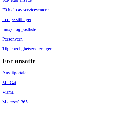
Søk etter ansatte
Få hjelp av servicesenteret
Ledige stillinger
Innsyn og postliste
Personvern
Tilgjengelighetserklæringer
For ansatte
Ansattportalen
MinGat
Visma +
Microsoft 365