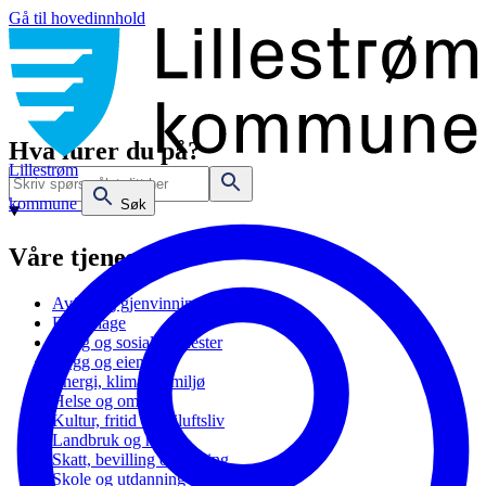
Gå til hovedinnhold
Hva lurer du på?
Lillestrøm
kommune
Søk
Våre tjenester
Avfall og gjenvinning
Barnehage
Bolig og sosiale tjenester
Bygg og eiendom
Energi, klima og miljø
Helse og omsorg
Kultur, fritid og friluftsliv
Landbruk og natur
Skatt, bevilling og næring
Skole og utdanning